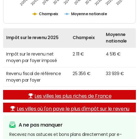
2014
2024
2010
2020
2012
2022
2006
2016
2008
2018
Champeix
Moyenne nationale
Moyenne
Impôt sur le revenu 2025
Champeix
nationale
Impôt sur le revenu net
2 111 €
4 516 €
moyen par foyer imposé
Revenu fiscal de référence
25 356 €
33 939 €
moyen par foyer
Les villes les plus riches de France
Les villes où l'on paye le plus d'impôt sur le revenu
A ne pas manquer
Recevez nos astuces et bons plans directement par e-