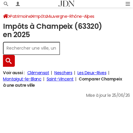
Patrimoine
Impôts
Auvergne-Rhône-Alpes
Impôts à Champeix (63320)
Puy-de-Dôme
Champeix
Impôt sur le revenu
en 2025
Voir aussi :
Clémensat
Neschers
Les Deux-Rives
Montaigut-le-Blanc
Saint-Vincent
Comparer Champeix
à une autre ville
Mise à jour le 25/06/26