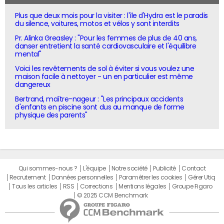
Plus que deux mois pour la visiter : l'île d'Hydra est le paradis
du silence, voitures, motos et vélos y sont interdits
Pr. Alinka Greasley : "Pour les femmes de plus de 40 ans,
danser entretient la santé cardiovasculaire et l'équilibre
mental"
Voici les revêtements de sol à éviter si vous voulez une
maison facile à nettoyer - un en particulier est même
dangereux
Bertrand, maître-nageur : "Les principaux accidents
d'enfants en piscine sont dus au manque de forme
physique des parents"
Qui sommes-nous ?
L'équipe
Notre société
Publicité
Contact
Recrutement
Données personnelles
Paramétrer les cookies
Gérer Utiq
Tous les articles
RSS
Corrections
Mentions légales
Groupe Figaro
© 2025 CCM Benchmark