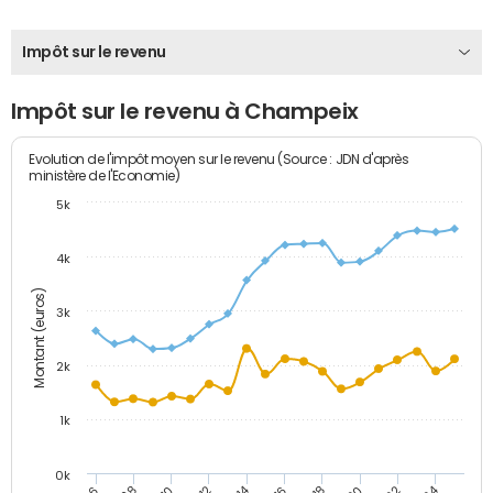
Impôt sur le revenu
Impôt sur le revenu à Champeix
Evolution de l'impôt moyen sur le revenu (Source : JDN d'après
ministère de l'Economie)
5k
4k
Montant (euros)
3k
2k
1k
0k