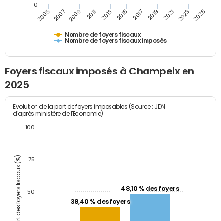
0
2023
2005
2009
2013
2017
2021
2025
2007
2011
2015
2019
Nombre de foyers fiscaux
Nombre de foyers fiscaux imposés
Foyers fiscaux imposés à Champeix en
2025
Evolution de la part de foyers imposables (Source : JDN
d'après ministère de l'Economie)
100
Part des foyers fiscaux (%)
75
48,10 % des foyers
50
38,40 % des foyers