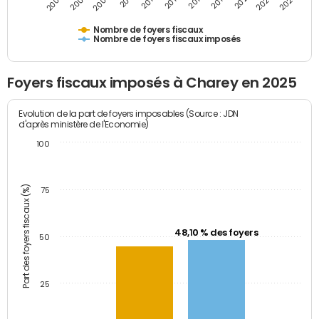
2007
2013
2019
2025
2005
2011
2017
2023
2009
2015
2021
Nombre de foyers fiscaux
Nombre de foyers fiscaux imposés
Foyers fiscaux imposés à Charey en 2025
Evolution de la part de foyers imposables (Source : JDN
d'après ministère de l'Economie)
100
Part des foyers fiscaux (%)
75
48,10 % des foyers
50
25