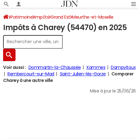
Patrimoine
Impôts
Grand Est
Meurthe-et-Moselle
Impôts à Charey (54470) en 2025
Charey
Impôt sur le revenu
Voir aussi :
Dommartin-la-Chaussée
Xammes
Dampvitoux
Rembercourt-sur-Mad
Saint-Julien-lès-Gorze
Comparer
Charey à une autre ville
Mise à jour le 25/06/26