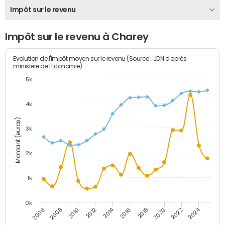
Impôt sur le revenu
Impôt sur le revenu à Charey
Evolution de l'impôt moyen sur le revenu (Source : JDN d'après
ministère de l'Economie)
5k
4k
Montant (euros)
3k
2k
1k
0k
2014
2024
2010
2020
2012
2022
2006
2016
2008
2018