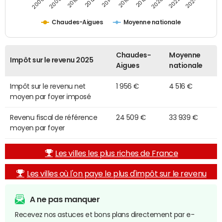
2014
2024
2010
2020
2012
2022
2006
2016
2008
2018
Chaudes-Aigues
Moyenne nationale
Chaudes-
Moyenne
Impôt sur le revenu 2025
Aigues
nationale
Impôt sur le revenu net
1 956 €
4 516 €
moyen par foyer imposé
Revenu fiscal de référence
24 509 €
33 939 €
moyen par foyer
Les villes les plus riches de France
Les villes où l'on paye le plus d'impôt sur le revenu
A ne pas manquer
Recevez nos astuces et bons plans directement par e-