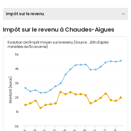
Impôt sur le revenu
Impôt sur le revenu à Chaudes-Aigues
Evolution de l'impôt moyen sur le revenu (Source : JDN d'après
ministère de l'Economie)
5k
4k
Montant (euros)
3k
2k
1k
0k