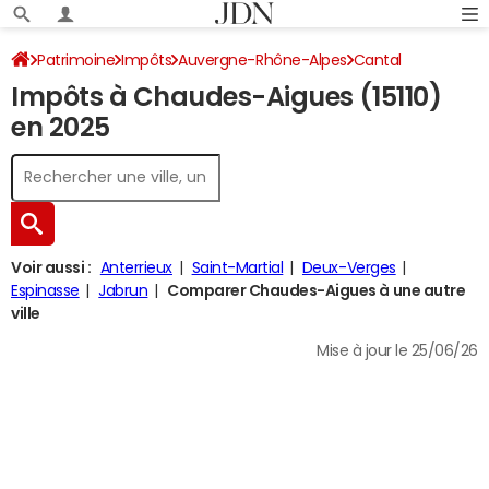
Patrimoine
Impôts
Auvergne-Rhône-Alpes
Cantal
Impôts à Chaudes-Aigues (15110)
Chaudes-Aigues
Impôt sur le revenu
en 2025
Voir aussi :
Anterrieux
Saint-Martial
Deux-Verges
Espinasse
Jabrun
Comparer Chaudes-Aigues à une autre
ville
Mise à jour le 25/06/26