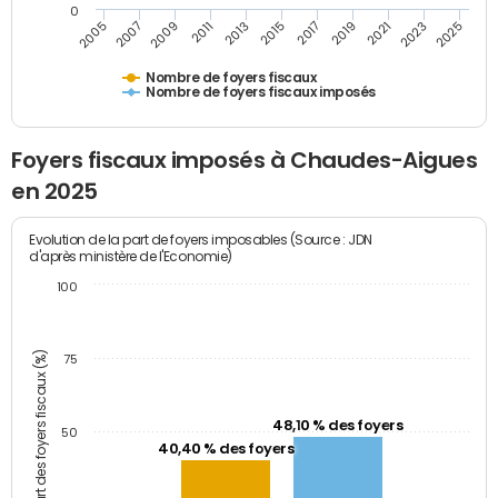
0
2005
2007
2009
2011
2013
2015
2017
2019
2021
2023
2025
Nombre de foyers fiscaux
Nombre de foyers fiscaux imposés
Foyers fiscaux imposés à Chaudes-Aigues
en 2025
Evolution de la part de foyers imposables (Source : JDN
d'après ministère de l'Economie)
100
Part des foyers fiscaux (%)
75
48,10 % des foyers
50
40,40 % des foyers