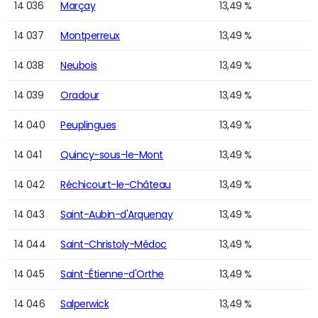
14 036
Marçay
13,49 %
14 037
Montperreux
13,49 %
14 038
Neubois
13,49 %
14 039
Oradour
13,49 %
14 040
Peuplingues
13,49 %
14 041
Quincy-sous-le-Mont
13,49 %
14 042
Réchicourt-le-Château
13,49 %
14 043
Saint-Aubin-d'Arquenay
13,49 %
14 044
Saint-Christoly-Médoc
13,49 %
14 045
Saint-Étienne-d'Orthe
13,49 %
14 046
Salperwick
13,49 %