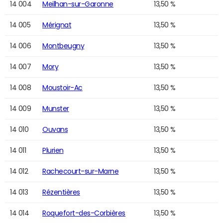
14 004
Meilhan-sur-Garonne
13,50 %
14 005
Mérignat
13,50 %
14 006
Montbeugny
13,50 %
14 007
Mory
13,50 %
14 008
Moustoir-Ac
13,50 %
14 009
Munster
13,50 %
14 010
Ouvans
13,50 %
14 011
Plurien
13,50 %
14 012
Rachecourt-sur-Marne
13,50 %
14 013
Rézentières
13,50 %
14 014
Roquefort-des-Corbières
13,50 %