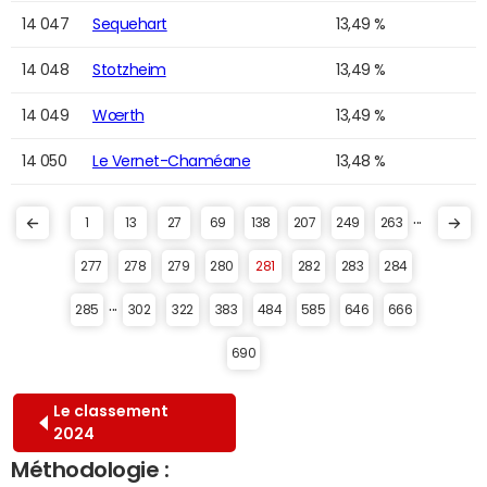
14 047
Sequehart
13,49 %
14 048
Stotzheim
13,49 %
14 049
Wœrth
13,49 %
14 050
Le Vernet-Chaméane
13,48 %
...
1
13
27
69
138
207
249
263
277
278
279
280
281
282
283
284
...
285
302
322
383
484
585
646
666
690
Le classement
2024
Méthodologie :