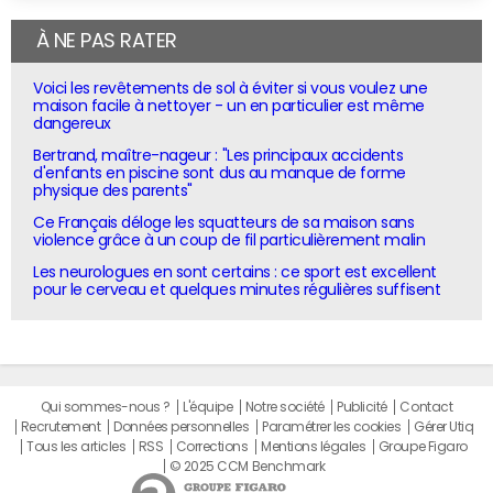
À NE PAS RATER
Voici les revêtements de sol à éviter si vous voulez une
maison facile à nettoyer - un en particulier est même
dangereux
Bertrand, maître-nageur : "Les principaux accidents
d'enfants en piscine sont dus au manque de forme
physique des parents"
Ce Français déloge les squatteurs de sa maison sans
violence grâce à un coup de fil particulièrement malin
Les neurologues en sont certains : ce sport est excellent
pour le cerveau et quelques minutes régulières suffisent
Qui sommes-nous ?
L'équipe
Notre société
Publicité
Contact
Recrutement
Données personnelles
Paramétrer les cookies
Gérer Utiq
Tous les articles
RSS
Corrections
Mentions légales
Groupe Figaro
© 2025 CCM Benchmark