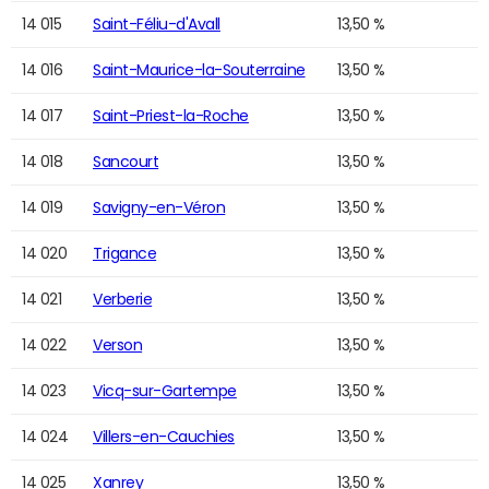
14 015
Saint-Féliu-d'Avall
13,50 %
14 016
Saint-Maurice-la-Souterraine
13,50 %
14 017
Saint-Priest-la-Roche
13,50 %
14 018
Sancourt
13,50 %
14 019
Savigny-en-Véron
13,50 %
14 020
Trigance
13,50 %
14 021
Verberie
13,50 %
14 022
Verson
13,50 %
14 023
Vicq-sur-Gartempe
13,50 %
14 024
Villers-en-Cauchies
13,50 %
14 025
Xanrey
13,50 %