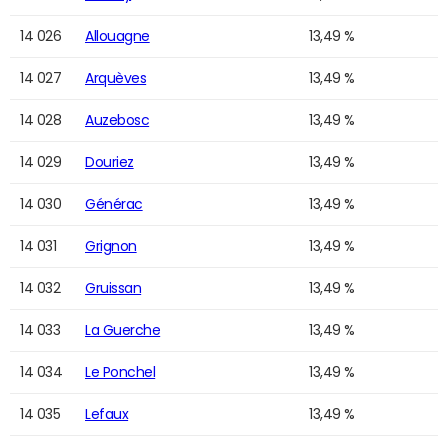
14 026
Allouagne
13,49 %
14 027
Arquèves
13,49 %
14 028
Auzebosc
13,49 %
14 029
Douriez
13,49 %
14 030
Générac
13,49 %
14 031
Grignon
13,49 %
14 032
Gruissan
13,49 %
14 033
La Guerche
13,49 %
14 034
Le Ponchel
13,49 %
14 035
Lefaux
13,49 %