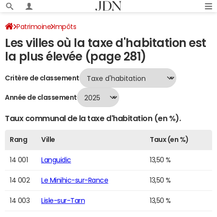
Patrimoine
Impôts
Les villes où la taxe d'habitation est
Villes où la taxe d'habitation est la plus élevée
Page 281
la plus élevée (page 281)
Critère de classement
Année de classement
Taux communal de la taxe d'habitation (en %).
Rang
Ville
Taux (en %)
14 001
Languidic
13,50 %
14 002
Le Minihic-sur-Rance
13,50 %
14 003
Lisle-sur-Tarn
13,50 %