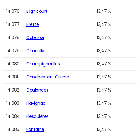
14 076
Blignicourt
13,47 %
14 077
Brette
13,47 %
14 078
Cabasse
13,47 %
14 079
Chamilly
13,47 %
14 080
Champigneulles
13,47 %
14 081
Conches-en-Ouche
13,47 %
14 082
Coulonces
13,47 %
14 083
Flavignac
13,47 %
14 084
Flesquières
13,47 %
14 085
Fontaine
13,47 %