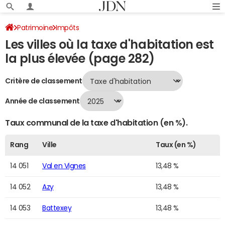
Patrimoine
Impôts
Les villes où la taxe d'habitation est
Villes où la taxe d'habitation est la plus élevée
Page 282
la plus élevée (page 282)
Critère de classement
Année de classement
Taux communal de la taxe d'habitation (en %).
Rang
Ville
Taux (en %)
14 051
Val en Vignes
13,48 %
14 052
Azy
13,48 %
14 053
Battexey
13,48 %