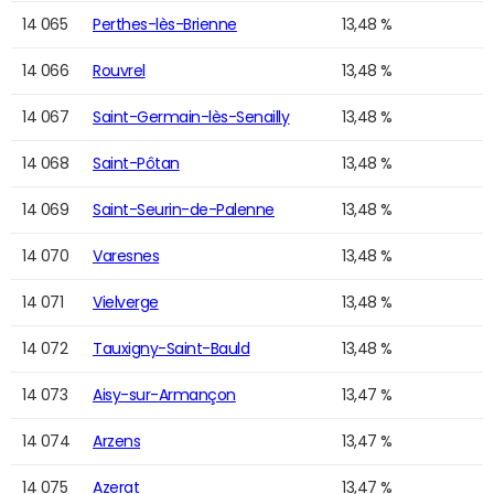
14 065
Perthes-lès-Brienne
13,48 %
14 066
Rouvrel
13,48 %
14 067
Saint-Germain-lès-Senailly
13,48 %
14 068
Saint-Pôtan
13,48 %
14 069
Saint-Seurin-de-Palenne
13,48 %
14 070
Varesnes
13,48 %
14 071
Vielverge
13,48 %
14 072
Tauxigny-Saint-Bauld
13,48 %
14 073
Aisy-sur-Armançon
13,47 %
14 074
Arzens
13,47 %
14 075
Azerat
13,47 %