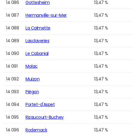
14 086
Gottesheim
13,47 %
14 087
Hermanville-sur-Mer
13,47 %
14 088
La Calmette
13,47 %
14 089
Lasclaveries
13,47 %
14 090
Le Cabanial
13,47 %
14 091
Molac
13,47 %
14 092
Muizon
13,47 %
14 093
Piégon
13,47 %
14 094
Portet-d'Aspet
13,47 %
14 095
Rizaucourt-Buchey
13,47 %
14 096
Rodemack
13,47 %