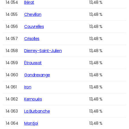
14 054
Bérat
13,48 %
14 055
Chevillon
13,48 %
14 056
Couvrelles
13,48 %
14 057
Crisolles
13,48 %
14 058
Dierrey-Saint-Julien
13,48 %
14 059
Étroussat
13,48 %
14 060
Gondrexange
13,48 %
14 061
Iron
13,48 %
14 062
Kernouës
13,48 %
14 063
La Burbanche
13,48 %
14 064
Montjoi
13,48 %