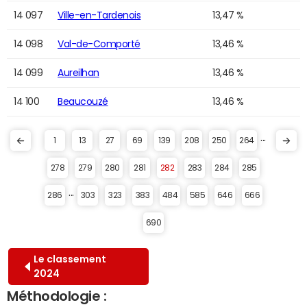
14 097
Ville-en-Tardenois
13,47 %
14 098
Val-de-Comporté
13,46 %
14 099
Aureilhan
13,46 %
14 100
Beaucouzé
13,46 %
...
1
13
27
69
139
208
250
264
278
279
280
281
282
283
284
285
...
286
303
323
383
484
585
646
666
690
Le classement
2024
Méthodologie :