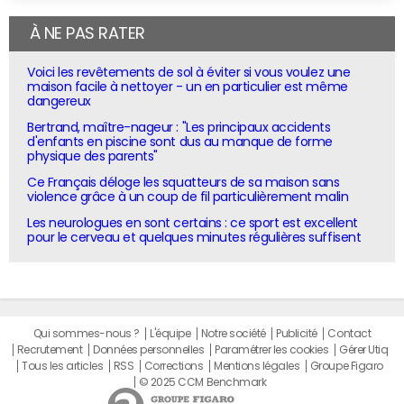
À NE PAS RATER
Voici les revêtements de sol à éviter si vous voulez une
maison facile à nettoyer - un en particulier est même
dangereux
Bertrand, maître-nageur : "Les principaux accidents
d'enfants en piscine sont dus au manque de forme
physique des parents"
Ce Français déloge les squatteurs de sa maison sans
violence grâce à un coup de fil particulièrement malin
Les neurologues en sont certains : ce sport est excellent
pour le cerveau et quelques minutes régulières suffisent
Qui sommes-nous ?
L'équipe
Notre société
Publicité
Contact
Recrutement
Données personnelles
Paramétrer les cookies
Gérer Utiq
Tous les articles
RSS
Corrections
Mentions légales
Groupe Figaro
© 2025 CCM Benchmark