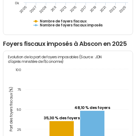
0k
2005
2013
2021
2011
2019
2009
2017
2025
2007
2015
2023
Nombre de foyers fiscaux
Nombre de foyers fiscaux imposés
Foyers fiscaux imposés à Abscon en 2025
Evolution de la part de foyers imposables (Source : JDN
d'après ministère de l'Economie)
100
Part des foyers fiscaux (%)
75
48,10 % des foyers
50
35,30 % des foyers
25