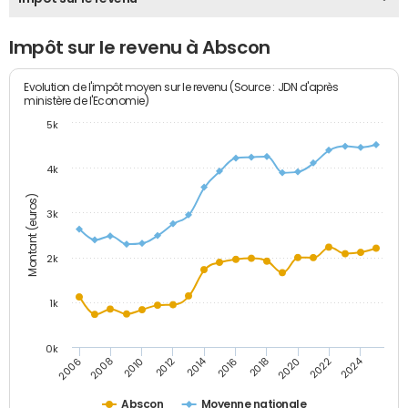
Impôt sur le revenu à Abscon
Evolution de l'impôt moyen sur le revenu (Source : JDN d'après
ministère de l'Economie)
5k
4k
Montant (euros)
3k
2k
1k
0k
2014
2024
2010
2020
2012
2022
2006
2016
2008
2018
Abscon
Moyenne nationale