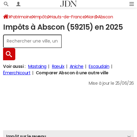
Patrimoine
Impôts
Hauts-de-France
Nord
Abscon
Impôts à Abscon (59215) en 2025
Impôt sur le revenu
Voir aussi :
Mastaing
Rœulx
Aniche
Escaudain
Émerchicourt
Comparer Abscon à une autre ville
Mise à jour le 25/06/26
Impôt sur le revenu