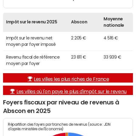
Moyenne
Impôt sur le revenu 2025
Abscon
nationale
Impôt sur le revenu net
2 205 €
4 516 €
moyen par foyer imposé
Revenu fiscal de référence
23 811 €
33 939 €
moyen par foyer
Les villes les plus riches de France
Les villes où l'on paye le plus d'impôt sur le revenu
Foyers fiscaux par niveau de revenus à
Abscon en 2025
Répartition des foyers par tranches de revenus (source : JDN
d'après ministère de l'Economie)