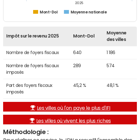
2025
Mont-Dol
Moyenne nationale
Moyenne
Impôt sur le revenu 2025
Mont-Dol
des villes
Nombre de foyers fiscaux
640
1 186
Nombre de foyers fiscaux
289
574
imposés
Part des foyers fiscaux
45,2 %
48,1 %
imposés
Les villes où l'on paye le plus d'IFI
Les villes où vivent les plus riches
Méthodologie :
Pour réaliser ce service, le JDN a recueilli l'ensemble des