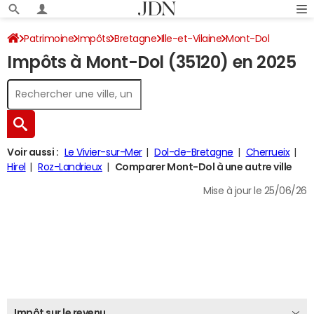
Patrimoine
Impôts
Bretagne
Ille-et-Vilaine
Mont-Dol
Impôts à Mont-Dol (35120) en 2025
Impôt sur le revenu
Voir aussi :
Le Vivier-sur-Mer
Dol-de-Bretagne
Cherrueix
Hirel
Roz-Landrieux
Comparer Mont-Dol à une autre ville
Mise à jour le 25/06/26
Impôt sur le revenu