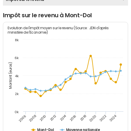
Impôt sur le revenu à Mont-Dol
Evolution de l'impôt moyen sur le revenu (Source : JDN d'après
ministère de l'Economie)
8k
6k
Montant (euros)
4k
2k
0k
2014
2024
2010
2020
2012
2022
2006
2016
2008
2018
Mont-Dol
Moyenne nationale