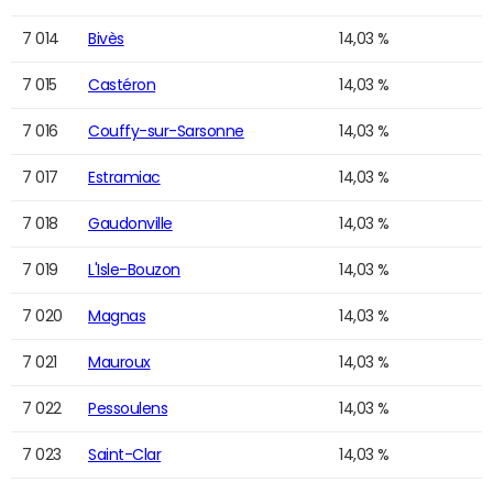
7 014
Bivès
14,03 %
7 015
Castéron
14,03 %
7 016
Couffy-sur-Sarsonne
14,03 %
7 017
Estramiac
14,03 %
7 018
Gaudonville
14,03 %
7 019
L'Isle-Bouzon
14,03 %
7 020
Magnas
14,03 %
7 021
Mauroux
14,03 %
7 022
Pessoulens
14,03 %
7 023
Saint-Clar
14,03 %