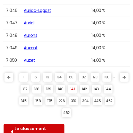
7 046
Auriac-Lagast
14,00 %
7 047
Auriol
14,00 %
7 048
Aurons
14,00 %
7 049
Auxant
14,00 %
7 050
Auzet
14,00 %
...
1
6
13
34
68
102
123
130
137
138
139
140
141
142
143
144
...
145
158
175
226
310
394
445
462
482
Le classement