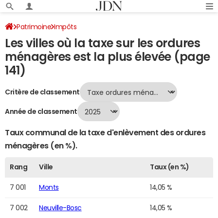
Patrimoine
Impôts
Les villes où la taxe sur les ordures
Villes où la taxe sur les ordures ménagères est la plus élevée
ménagères est la plus élevée (page
Page 141
141)
Critère de classement
Année de classement
Taux communal de la taxe d'enlèvement des ordures
ménagères (en %).
Rang
Ville
Taux (en %)
7 001
Monts
14,05 %
7 002
Neuville-Bosc
14,05 %