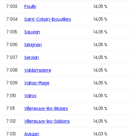
7 003
Pouilly
14,05 %
7 004
Saint-Crépin-Ibouvillers
14,05 %
7 005
Sauvian
14,05 %
7 006
Sérignan
14,05 %
7 007
Servian
14,05 %
7 008
Valdampierre
14,05 %
7 009
Valras-Plage
14,05 %
7 010
Valros
14,05 %
7 011
Villeneuve-lès-Béziers
14,05 %
7 012
Villeneuve-les-Sablons
14,05 %
7 013
Avezan
14,03 %