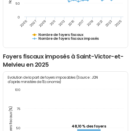
50
0
2009
2023
2017
2011
2025
2005
2019
2013
2007
2021
2015
Nombre de foyers fiscaux
Nombre de foyers fiscaux imposés
Foyers fiscaux imposés à Saint-Victor-et-
Melvieu en 2025
Evolution de la part de foyers imposables (Source : JDN
d'après ministère de l'Economie)
100
Part des foyers fiscaux (%)
75
48,10 % des foyers
50