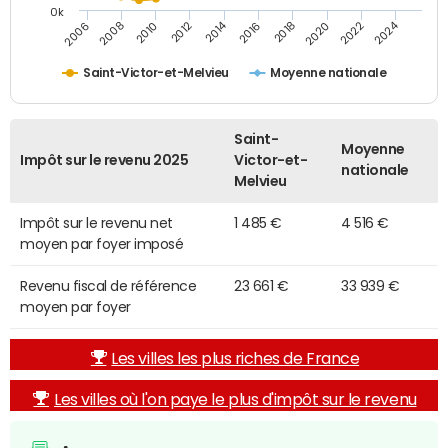
0k
2014
2024
2010
2020
2012
2022
2006
2016
2008
2018
Saint-Victor-et-Melvieu
Moyenne nationale
Saint-
Moyenne
Impôt sur le revenu 2025
Victor-et-
nationale
Melvieu
Impôt sur le revenu net
1 485 €
4 516 €
moyen par foyer imposé
Revenu fiscal de référence
23 661 €
33 939 €
moyen par foyer
Les villes les plus riches de France
Les villes où l'on paye le plus d'impôt sur le revenu