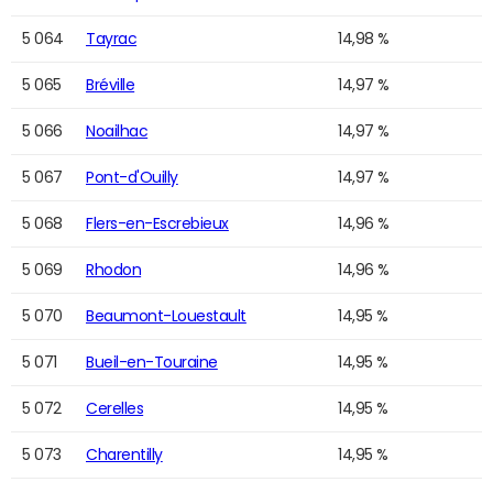
5 064
Tayrac
14,98 %
5 065
Bréville
14,97 %
5 066
Noailhac
14,97 %
5 067
Pont-d'Ouilly
14,97 %
5 068
Flers-en-Escrebieux
14,96 %
5 069
Rhodon
14,96 %
5 070
Beaumont-Louestault
14,95 %
5 071
Bueil-en-Touraine
14,95 %
5 072
Cerelles
14,95 %
5 073
Charentilly
14,95 %