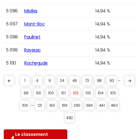
5 096
Miolles
14,94 %
5 097
Mont-Roc
14,94 %
5 098
Paulinet
14,94 %
5 099
Rayssac
14,94 %
5 100
Rochegude
14,94 %
...
1
4
9
24
49
73
88
93
98
99
100
101
102
103
104
105
...
106
121
140
196
290
384
441
460
482
Le classement