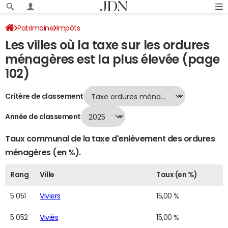
Patrimoine
Impôts
Les villes où la taxe sur les ordures
Villes où la taxe sur les ordures ménagères est la plus élevée
ménagères est la plus élevée (page
Page 102
102)
Critère de classement
Année de classement
Taux communal de la taxe d'enlèvement des ordures
ménagères (en %).
Rang
Ville
Taux (en %)
5 051
Viviers
15,00 %
5 052
Viviès
15,00 %