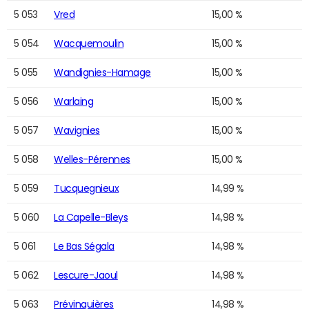
5 053
Vred
15,00 %
5 054
Wacquemoulin
15,00 %
5 055
Wandignies-Hamage
15,00 %
5 056
Warlaing
15,00 %
5 057
Wavignies
15,00 %
5 058
Welles-Pérennes
15,00 %
5 059
Tucquegnieux
14,99 %
5 060
La Capelle-Bleys
14,98 %
5 061
Le Bas Ségala
14,98 %
5 062
Lescure-Jaoul
14,98 %
5 063
Prévinquières
14,98 %