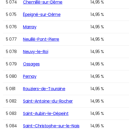
5 074
Chemillé-sur-Dême
14,95 %
5 075
Épeigné-sur-Dême
14,95 %
5 076
Marray
14,95 %
5 077
Neuillé-Pont-Pierre
14,95 %
5 078
Neuvy-le-Roi
14,95 %
5 079
Ossages
14,95 %
5 080
Pernay
14,95 %
5 081
Rouziers-de-Touraine
14,95 %
5 082
Saint-Antoine-du-Rocher
14,95 %
5 083
Saint-Aubin-le-Dépeint
14,95 %
5 084
Saint-Christophe-sur-le-Nais
14,95 %