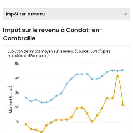
Impôt sur le revenu
Impôt sur le revenu à Condat-en-
Combraille
Evolution de l'impôt moyen sur le revenu (Source : JDN d'après
ministère de l'Economie)
5k
4k
Montant (euros)
3k
2k
1k