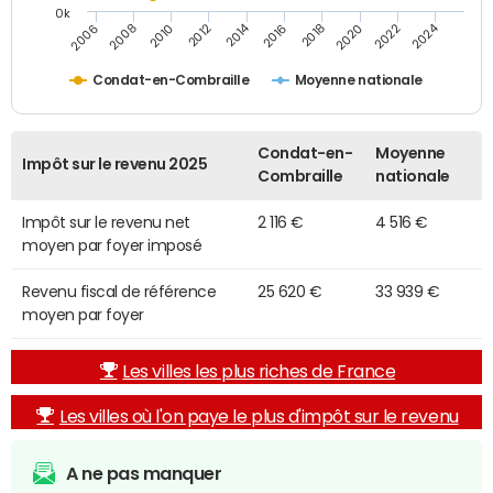
0k
2014
2024
2010
2020
2012
2022
2006
2016
2008
2018
Condat-en-Combraille
Moyenne nationale
Condat-en-
Moyenne
Impôt sur le revenu 2025
Combraille
nationale
Impôt sur le revenu net
2 116 €
4 516 €
moyen par foyer imposé
Revenu fiscal de référence
25 620 €
33 939 €
moyen par foyer
Les villes les plus riches de France
Les villes où l'on paye le plus d'impôt sur le revenu
A ne pas manquer