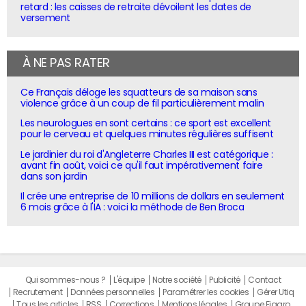
retard : les caisses de retraite dévoilent les dates de
versement
À NE PAS RATER
Ce Français déloge les squatteurs de sa maison sans
violence grâce à un coup de fil particulièrement malin
Les neurologues en sont certains : ce sport est excellent
pour le cerveau et quelques minutes régulières suffisent
Le jardinier du roi d'Angleterre Charles III est catégorique :
avant fin août, voici ce qu'il faut impérativement faire
dans son jardin
Il crée une entreprise de 10 millions de dollars en seulement
6 mois grâce à l'IA : voici la méthode de Ben Broca
Qui sommes-nous ?
L'équipe
Notre société
Publicité
Contact
Recrutement
Données personnelles
Paramétrer les cookies
Gérer Utiq
Tous les articles
RSS
Corrections
Mentions légales
Groupe Figaro