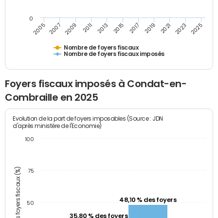
0
2009
2023
2017
2011
2025
2005
2019
2013
2007
2021
2015
Nombre de foyers fiscaux
Nombre de foyers fiscaux imposés
Foyers fiscaux imposés à Condat-en-
Combraille en 2025
Evolution de la part de foyers imposables (Source : JDN
d'après ministère de l'Economie)
100
Part des foyers fiscaux (%)
75
48,10 % des foyers
50
35,80 % des foyers