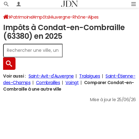
Patrimoine
Impôts
Auvergne-Rhône-Alpes
Impôts à Condat-en-Combraille
Puy-de-Dôme
Condat-en-Combraille
Impôt sur le revenu
(63380) en 2025
Voir aussi :
Saint-Avit-d'Auvergne
Tralaigues
Saint-Étienne-
des-Champs
Combrailles
Voingt
Comparer Condat-en-
Combraille à une autre ville
Mise à jour le 25/06/26