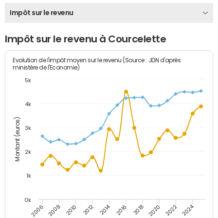
Impôt sur le revenu
Impôt sur le revenu à Courcelette
Evolution de l'impôt moyen sur le revenu (Source : JDN d'après
ministère de l'Economie)
5k
4k
Montant (euros)
3k
2k
1k
0k
2014
2024
2010
2020
2012
2022
2006
2016
2008
2018