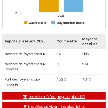
0
2025
Courcelette
Moyenne nationale
Moyenne
Impôt sur le revenu 2025
Courcelette
des villes
Nombre de foyers fiscaux
84
1 186
Nombre de foyers fiscaux
38
574
imposés
Part des foyers fiscaux
45,2 %
48,1 %
imposés
Les villes où l'on paye le plus d'IFI
Les villes où vivent les plus riches