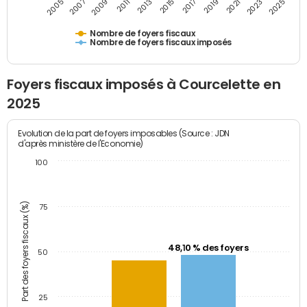
2009
2023
2017
2011
2025
2005
2019
2013
2007
2021
2015
Nombre de foyers fiscaux
Nombre de foyers fiscaux imposés
Foyers fiscaux imposés à Courcelette en
2025
Evolution de la part de foyers imposables (Source : JDN
d'après ministère de l'Economie)
100
Part des foyers fiscaux (%)
75
48,10 % des foyers
50
25