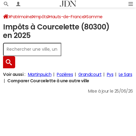
Patrimoine
Impôts
Hauts-de-France
Somme
Impôts à Courcelette (80300)
Courcelette
Impôt sur le revenu
en 2025
Voir aussi :
Martinpuich
Pozières
Grandcourt
Pys
Le Sars
Comparer Courcelette à une autre ville
Mise à jour le 25/06/26