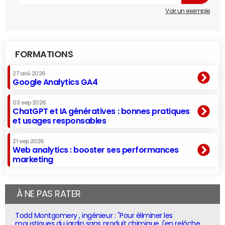
Voir un exemple
FORMATIONS
27 aoû 2026
Google Analytics GA4
03 sep 2026
ChatGPT et IA génératives : bonnes pratiques
et usages responsables
21 sep 2026
Web analytics : booster ses performances
marketing
À NE PAS RATER
Todd Montgomery , ingénieur : "Pour éliminer les
moustiques du jardin sans produit chimique, j'en relâche