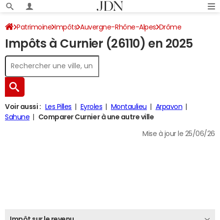
Patrimoine
Impôts
Auvergne-Rhône-Alpes
Drôme
Impôts à Curnier (26110) en 2025
Curnier
Impôt sur le revenu
Voir aussi :
Les Pilles
Eyroles
Montaulieu
Arpavon
Sahune
Comparer Curnier à une autre ville
Mise à jour le 25/06/26
Impôt sur le revenu