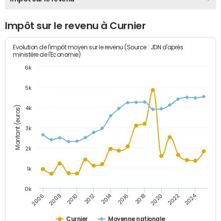
Impôt sur le revenu à Curnier
Evolution de l'impôt moyen sur le revenu (Source : JDN d'après
ministère de l'Economie)
6k
5k
Montant (euros)
4k
3k
2k
1k
0k
2014
2024
2010
2020
2012
2022
2006
2016
2008
2018
Curnier
Moyenne nationale