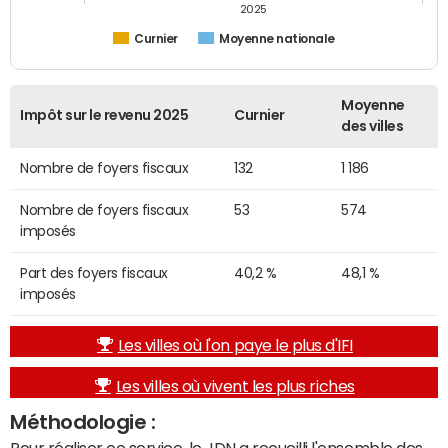
2025
Curnier
Moyenne nationale
Moyenne
Impôt sur le revenu 2025
Curnier
des villes
Nombre de foyers fiscaux
132
1 186
Nombre de foyers fiscaux
53
574
imposés
Part des foyers fiscaux
40,2 %
48,1 %
imposés
Les villes où l'on paye le plus d'IFI
Les villes où vivent les plus riches
Méthodologie :
Pour réaliser ce service, le JDN a recueilli l'ensemble des