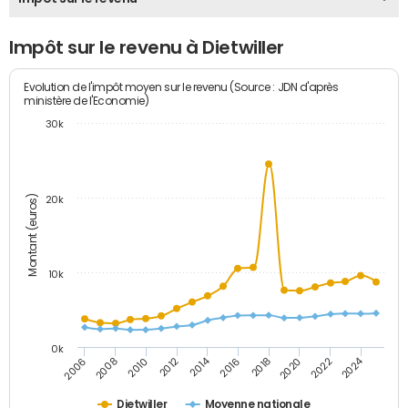
Impôt sur le revenu à Dietwiller
Evolution de l'impôt moyen sur le revenu (Source : JDN d'après
ministère de l'Economie)
30k
Montant (euros)
20k
10k
0k
2014
2024
2006
2016
2012
2022
2010
2020
2008
2018
Dietwiller
Moyenne nationale