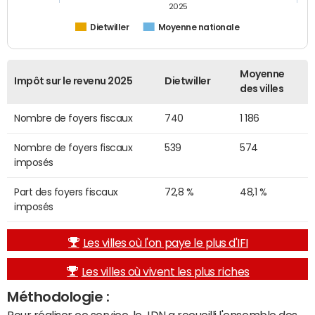
2025
Dietwiller
Moyenne nationale
Moyenne
Impôt sur le revenu 2025
Dietwiller
des villes
Nombre de foyers fiscaux
740
1 186
Nombre de foyers fiscaux
539
574
imposés
Part des foyers fiscaux
72,8 %
48,1 %
imposés
Les villes où l'on paye le plus d'IFI
Les villes où vivent les plus riches
Méthodologie :
Pour réaliser ce service, le JDN a recueilli l'ensemble des