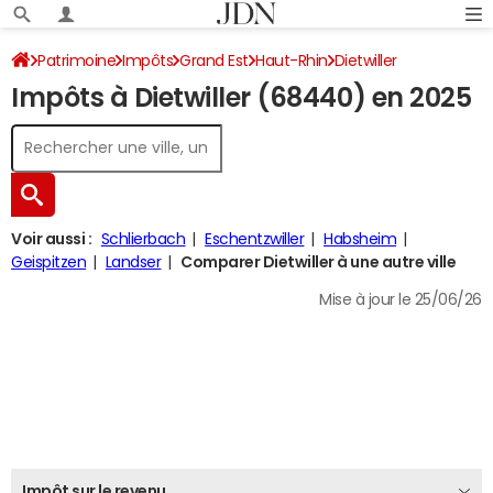
Patrimoine
Impôts
Grand Est
Haut-Rhin
Dietwiller
Impôts à Dietwiller (68440) en 2025
Impôt sur le revenu
Voir aussi :
Schlierbach
Eschentzwiller
Habsheim
Geispitzen
Landser
Comparer Dietwiller à une autre ville
Mise à jour le 25/06/26
Impôt sur le revenu