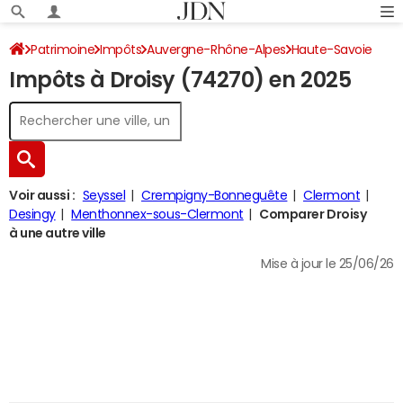
Patrimoine
Impôts
Auvergne-Rhône-Alpes
Haute-Savoie
Impôts à Droisy (74270) en 2025
Droisy
Impôt sur le revenu
Voir aussi :
Seyssel
Crempigny-Bonneguête
Clermont
Desingy
Menthonnex-sous-Clermont
Comparer Droisy
à une autre ville
Mise à jour le 25/06/26