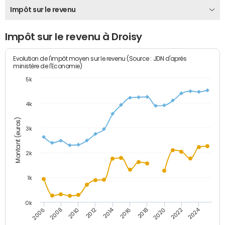
Impôt sur le revenu
Impôt sur le revenu à Droisy
Evolution de l'impôt moyen sur le revenu (Source : JDN d'après
ministère de l'Economie)
5k
4k
Montant (euros)
3k
2k
1k
0k
2014
2024
2010
2020
2012
2022
2006
2016
2008
2018