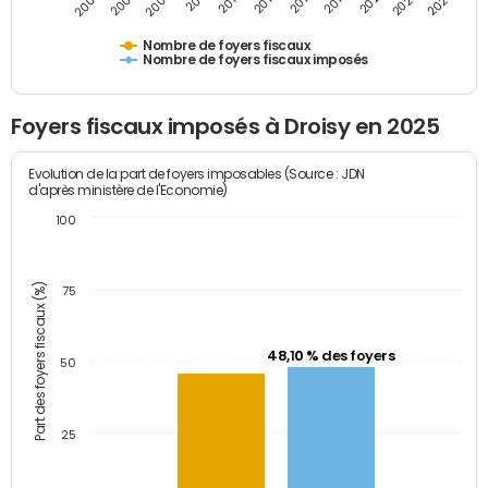
2009
2023
2017
2011
2025
2005
2019
2013
2007
2021
2015
Nombre de foyers fiscaux
Nombre de foyers fiscaux imposés
Foyers fiscaux imposés à Droisy en 2025
Evolution de la part de foyers imposables (Source : JDN
d'après ministère de l'Economie)
100
Part des foyers fiscaux (%)
75
48,10 % des foyers
50
25