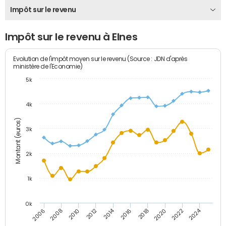
Impôt sur le revenu
Impôt sur le revenu à Elnes
Evolution de l'impôt moyen sur le revenu (Source : JDN d'après
ministère de l'Economie)
5k
4k
Montant (euros)
3k
2k
1k
0k
2014
2024
2010
2020
2012
2022
2006
2016
2008
2018