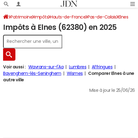
Patrimoine
Impôts
Hauts-de-France
Pas-de-Calais
Elnes
Impôts à Elnes (62380) en 2025
Impôt sur le revenu
Voir aussi :
Wavrans-sur-l'Aa
Lumbres
Affringues
Bayenghem-lès-Seninghem
Wismes
Comparer Elnes à une
autre ville
Mise à jour le 25/06/26