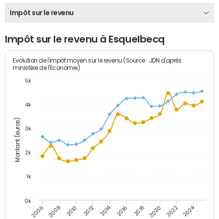
Impôt sur le revenu
Impôt sur le revenu à Esquelbecq
Evolution de l'impôt moyen sur le revenu (Source : JDN d'après
ministère de l'Economie)
5k
4k
Montant (euros)
3k
2k
1k
0k
2014
2024
2010
2020
2012
2022
2006
2016
2008
2018