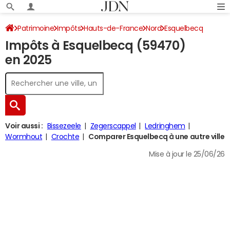
Patrimoine
Impôts
Hauts-de-France
Nord
Esquelbecq
Impôts à Esquelbecq (59470)
Impôt sur le revenu
en 2025
Voir aussi :
Bissezeele
Zegerscappel
Ledringhem
Wormhout
Crochte
Comparer Esquelbecq à une autre ville
Mise à jour le 25/06/26