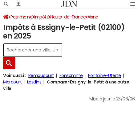
Patrimoine
Impôts
Hauts-de-France
Aisne
Impôts à Essigny-le-Petit (02100)
Essigny-le-Petit
Impôt sur le revenu
en 2025
Voir aussi :
Remaucourt
Fonsomme
Fontaine-Uterte
Morcourt
Lesdins
Comparer Essigny-le-Petit à une autre
ville
Mise à jour le 25/06/26