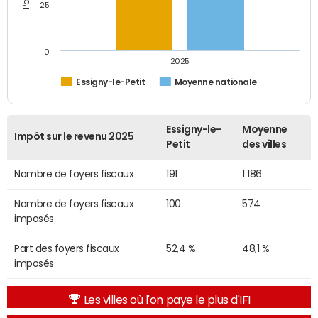
25
0
2025
Essigny-le-Petit
Moyenne nationale
Essigny-le-
Moyenne
Impôt sur le revenu 2025
Petit
des villes
Nombre de foyers fiscaux
191
1 186
Nombre de foyers fiscaux
100
574
imposés
Part des foyers fiscaux
52,4 %
48,1 %
imposés
Les villes où l'on paye le plus d'IFI