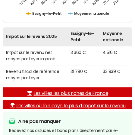
2014
2024
2010
2020
2012
2022
2006
2016
2008
2018
Essigny-le-Petit
Moyenne nationale
Essigny-le-
Moyenne
Impôt sur le revenu 2025
Petit
nationale
Impôt sur le revenu net
3 360 €
4 516 €
moyen par foyer imposé
Revenu fiscal de référence
31 790 €
33 939 €
moyen par foyer
Les villes les plus riches de France
Les villes où l'on paye le plus d'impôt sur le revenu
A ne pas manquer
Recevez nos astuces et bons plans directement par e-