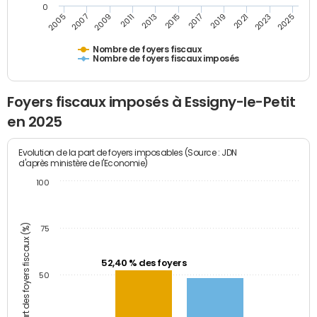
0
2009
2023
2017
2011
2025
2005
2019
2013
2007
2021
2015
Nombre de foyers fiscaux
Nombre de foyers fiscaux imposés
Foyers fiscaux imposés à Essigny-le-Petit
en 2025
Evolution de la part de foyers imposables (Source : JDN
d'après ministère de l'Economie)
100
Part des foyers fiscaux (%)
75
52,40 % des foyers
50