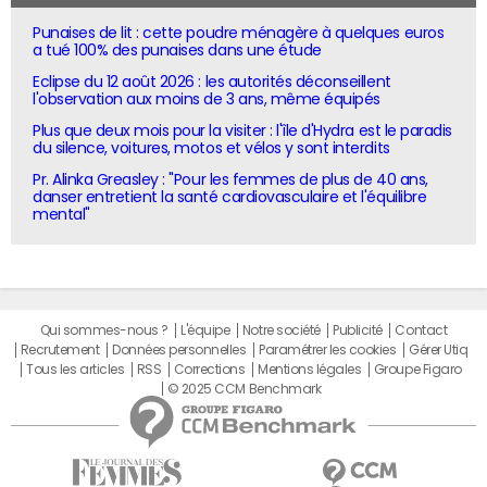
Punaises de lit : cette poudre ménagère à quelques euros
a tué 100% des punaises dans une étude
Eclipse du 12 août 2026 : les autorités déconseillent
l'observation aux moins de 3 ans, même équipés
Plus que deux mois pour la visiter : l'île d'Hydra est le paradis
du silence, voitures, motos et vélos y sont interdits
Pr. Alinka Greasley : "Pour les femmes de plus de 40 ans,
danser entretient la santé cardiovasculaire et l'équilibre
mental"
Qui sommes-nous ?
L'équipe
Notre société
Publicité
Contact
Recrutement
Données personnelles
Paramétrer les cookies
Gérer Utiq
Tous les articles
RSS
Corrections
Mentions légales
Groupe Figaro
© 2025 CCM Benchmark