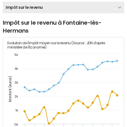
Impôt sur le revenu
Impôt sur le revenu à Fontaine-lès-
Hermans
Evolution de l'impôt moyen sur le revenu (Source : JDN d'après
ministère de l'Economie)
5k
4k
Montant (euros)
3k
2k
1k
0k