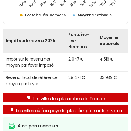
2014
2024
2010
2020
2012
2022
2006
2016
2008
2018
Fontaine-lès-Hermans
Moyenne nationale
Fontaine-
Moyenne
Impôt sur le revenu 2025
lès-
nationale
Hermans
Impôt sur le revenu net
2 047 €
4 516 €
moyen par foyer imposé
Revenu fiscal de référence
29 471 €
33 939 €
moyen par foyer
Les villes les plus riches de France
Les villes où l'on paye le plus d'impôt sur le revenu
A ne pas manquer