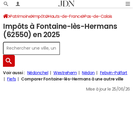
Patrimoine
Impôts
Hauts-de-France
Pas-de-Calais
Impôts à Fontaine-lès-Hermans
Fontaine-lès-Hermans
Impôt sur le revenu
(62550) en 2025
Voir aussi :
Nédonchel
Westrehem
Nédon
Febvin-Palfart
Fiefs
Comparer Fontaine-lès-Hermans à une autre ville
Mise à jour le 25/06/26