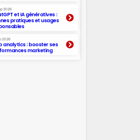
ep 2026
tGPT et IA génératives :
nes pratiques et usages
ponsables
p 2026
 analytics : booster ses
formances marketing