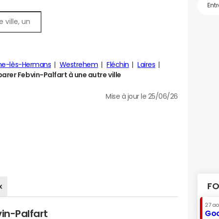
ne-lès-Hermans
Westrehem
Fléchin
Laires
rer Febvin-Palfart à une autre ville
Mise à jour le 25/06/26
FO
x
27 a
in-Palfart
Goo