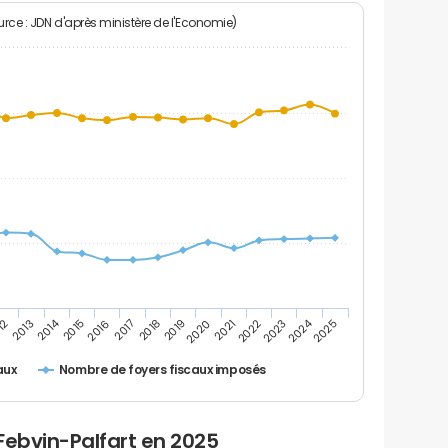
rce : JDN d'après ministère de l'Economie)
2024
2014
12
2019
2016
2023
2013
2020
2017
2021
2018
2025
2015
2022
Nombre de foyers fiscaux imposés
aux
Febvin-Palfart en 2025