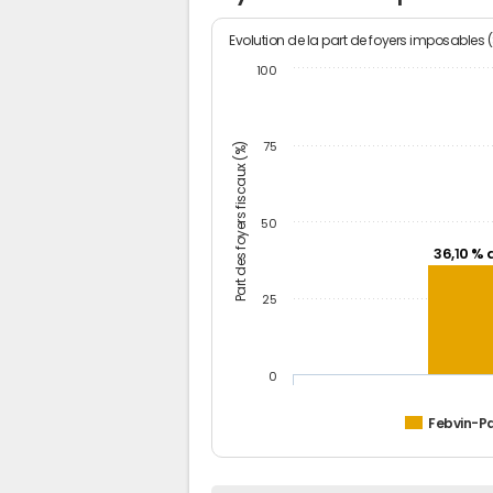
Evolution de la part de foyers imposables 
100
Part des foyers fiscaux (%)
75
50
36,10 % 
25
0
Febvin-Pa