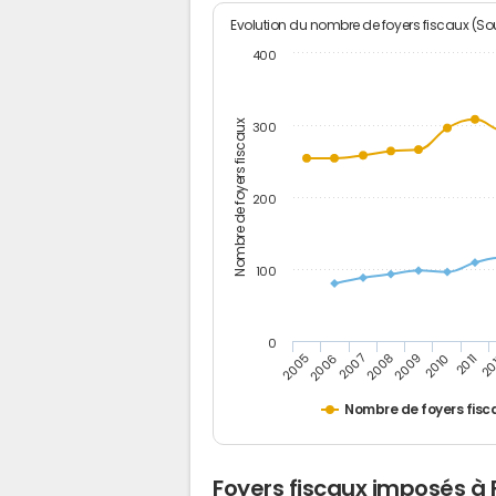
Evolution du nombre de foyers fiscaux (Sou
400
Nombre de foyers fiscaux
300
200
100
0
2005
20
2009
2006
2010
2007
2011
2008
Nombre de foyers fisc
Foyers fiscaux imposés à 