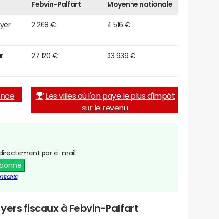
Febvin-Palfart
Moyenne nationale
oyer
2 268 €
4 516 €
r
27 120 €
33 939 €
rance
Les villes où l'on paye le plus d'impôt
sur le revenu
directement par e-mail.
abonne
tialité
yers fiscaux à Febvin-Palfart