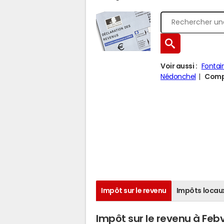
Voir aussi :
Fontai
Nédonchel
Compa
Impôt sur le revenu
Impôts locau
Impôt sur le revenu à Febv