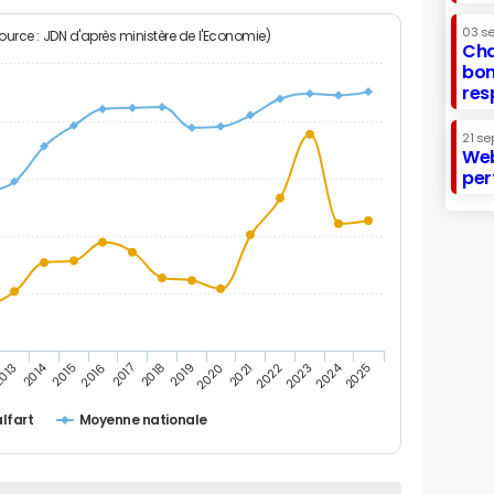
03 s
Source : JDN d'après ministère de l'Economie)
Cha
bon
res
21 se
Web
per
2014
2024
013
2015
2016
2017
2018
2019
2020
2021
2022
2023
2025
lfart
Moyenne nationale