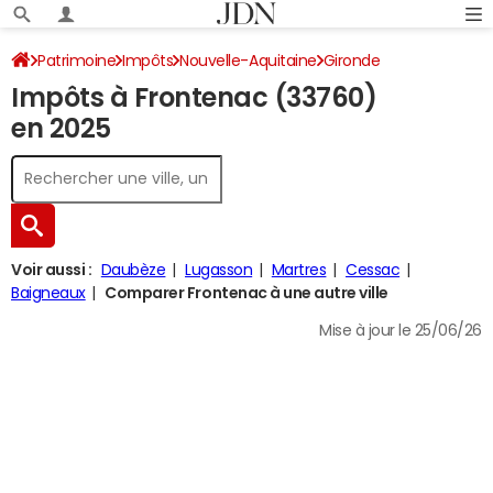
Patrimoine
Impôts
Nouvelle-Aquitaine
Gironde
Impôts à Frontenac (33760)
Frontenac
Impôt sur le revenu
en 2025
Voir aussi :
Daubèze
Lugasson
Martres
Cessac
Baigneaux
Comparer Frontenac à une autre ville
Mise à jour le 25/06/26