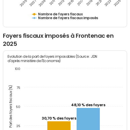
2009
2023
2017
2011
2025
2005
2019
2013
2007
2021
2015
Nombre de foyers fiscaux
Nombre de foyers fiscaux imposés
Foyers fiscaux imposés à Frontenac en
2025
Evolution de la part de foyers imposables (Source : JDN
d'après ministère de l'Economie)
100
Part des foyers fiscaux (%)
75
48,10 % des foyers
50
30,70 % des foyers
25