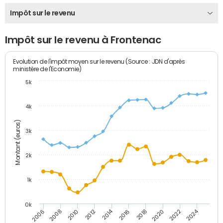
Impôt sur le revenu
Impôt sur le revenu à Frontenac
Evolution de l'impôt moyen sur le revenu (Source : JDN d'après
ministère de l'Economie)
5k
4k
Montant (euros)
3k
2k
1k
0k
2014
2024
2010
2020
2012
2022
2006
2016
2008
2018