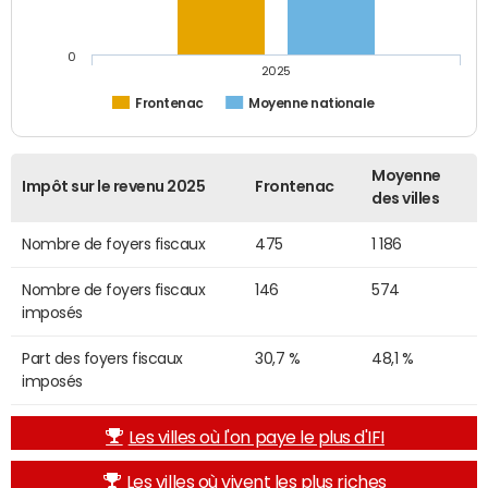
0
2025
Frontenac
Moyenne nationale
Moyenne
Impôt sur le revenu 2025
Frontenac
des villes
Nombre de foyers fiscaux
475
1 186
Nombre de foyers fiscaux
146
574
imposés
Part des foyers fiscaux
30,7 %
48,1 %
imposés
Les villes où l'on paye le plus d'IFI
Les villes où vivent les plus riches