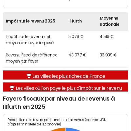
Moyenne
Impôt sur le revenu 2025
Illfurth
nationale
Impôt sur le revenu net
5 076 €
4 516 €
moyen par foyer imposé
Revenu fiscal de référence
43 077 €
33 939 €
moyen par foyer
Les villes les plus riches de France
Les villes où l'on paye le plus d'impôt sur le revenu
Foyers fiscaux par niveau de revenus à
Illfurth en 2025
Répartition des foyers par tranches de revenus (source : JDN
d'après ministère de l'Economie)