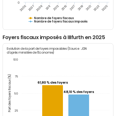
0
2023
2005
2009
2013
2017
2021
2025
2007
2011
2015
2019
Nombre de foyers fiscaux
Nombre de foyers fiscaux imposés
Foyers fiscaux imposés à Illfurth en 2025
Evolution de la part de foyers imposables (Source : JDN
d'après ministère de l'Economie)
100
Part des foyers fiscaux (%)
75
61,80 % des foyers
48,10 % des foyers
50
25