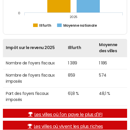
0
2025
Illfurth
Moyenne nationale
Moyenne
Impôt sur le revenu 2025
Illfurth
des villes
Nombre de foyers fiscaux
1 389
1 186
Nombre de foyers fiscaux
859
574
imposés
Part des foyers fiscaux
61,8 %
48,1 %
imposés
Les villes où l'on paye le plus d'IFI
Les villes où vivent les plus riches