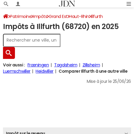
Patrimoine
Impôts
Grand Est
Haut-Rhin
Illfurth
Impôts à Illfurth (68720) en 2025
Impôt sur le revenu
Voir aussi :
Frœningen
Tagolsheim
Zillisheim
Luemschwiller
Heidwiller
Comparer Illfurth à une autre ville
Mise à jour le 25/06/26
Impôt sur le revenu