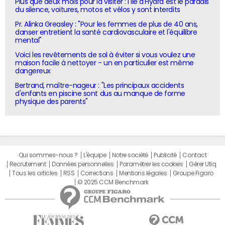
Plus que deux mois pour la visiter : l'île d'Hydra est le paradis
du silence, voitures, motos et vélos y sont interdits
Pr. Alinka Greasley : "Pour les femmes de plus de 40 ans,
danser entretient la santé cardiovasculaire et l'équilibre
mental"
Voici les revêtements de sol à éviter si vous voulez une
maison facile à nettoyer - un en particulier est même
dangereux
Bertrand, maître-nageur : "Les principaux accidents
d'enfants en piscine sont dus au manque de forme
physique des parents"
Qui sommes-nous ?
L'équipe
Notre société
Publicité
Contact
Recrutement
Données personnelles
Paramétrer les cookies
Gérer Utiq
Tous les articles
RSS
Corrections
Mentions légales
Groupe Figaro
© 2025 CCM Benchmark