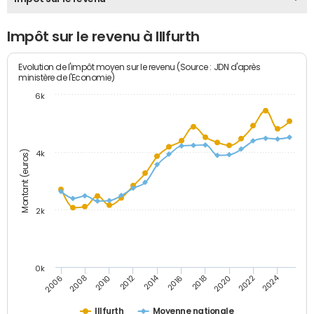
Impôt sur le revenu à Illfurth
Evolution de l'impôt moyen sur le revenu (Source : JDN d'après
ministère de l'Economie)
6k
Montant (euros)
4k
2k
0k
2014
2024
2010
2020
2012
2022
2006
2016
2008
2018
Illfurth
Moyenne nationale