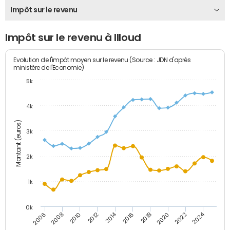
Impôt sur le revenu
Impôt sur le revenu à Illoud
Evolution de l'impôt moyen sur le revenu (Source : JDN d'après
ministère de l'Economie)
5k
4k
Montant (euros)
3k
2k
1k
0k
2014
2024
2010
2020
2012
2022
2006
2016
2008
2018