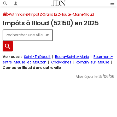
Patrimoine
Impôts
Grand Est
Haute-Marne
Illoud
Impôts à Illoud (52150) en 2025
Impôt sur le revenu
Voir aussi :
Saint-Thiébault
Bourg-Sainte-Marie
Bourmont-
entre-Meuse-et-Mouzon
Chalvraines
Romain-sur-Meuse
Comparer Illoud à une autre ville
Mise à jour le 25/06/26