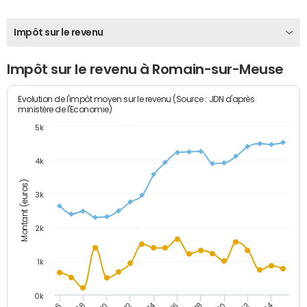
Impôt sur le revenu
Impôt sur le revenu à Romain-sur-Meuse
Evolution de l'impôt moyen sur le revenu (Source : JDN d'après
ministère de l'Economie)
5k
4k
Montant (euros)
3k
2k
1k
0k