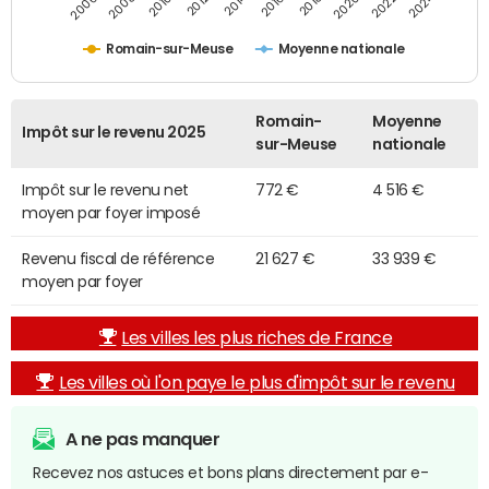
2014
2024
2010
2020
2012
2022
2006
2016
2008
2018
Romain-sur-Meuse
Moyenne nationale
Romain-
Moyenne
Impôt sur le revenu 2025
sur-Meuse
nationale
Impôt sur le revenu net
772 €
4 516 €
moyen par foyer imposé
Revenu fiscal de référence
21 627 €
33 939 €
moyen par foyer
Les villes les plus riches de France
Les villes où l'on paye le plus d'impôt sur le revenu
A ne pas manquer
Recevez nos astuces et bons plans directement par e-