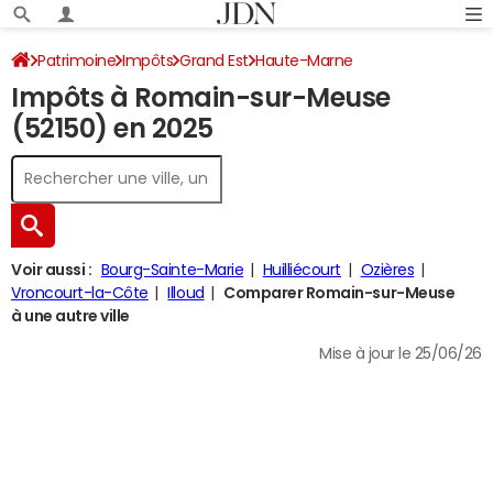
Patrimoine
Impôts
Grand Est
Haute-Marne
Impôts à Romain-sur-Meuse
Romain-sur-Meuse
Impôt sur le revenu
(52150) en 2025
Voir aussi :
Bourg-Sainte-Marie
Huilliécourt
Ozières
Vroncourt-la-Côte
Illoud
Comparer Romain-sur-Meuse
à une autre ville
Mise à jour le 25/06/26