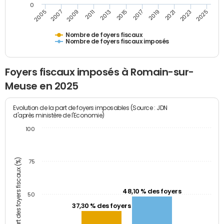
0
2009
2023
2017
2011
2025
2005
2019
2013
2007
2021
2015
Nombre de foyers fiscaux
Nombre de foyers fiscaux imposés
Foyers fiscaux imposés à Romain-sur-
Meuse en 2025
Evolution de la part de foyers imposables (Source : JDN
d'après ministère de l'Economie)
100
Part des foyers fiscaux (%)
75
48,10 % des foyers
50
37,30 % des foyers