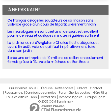
À NE PAS RATER
Ce Français déloge les squatteurs de sa maison sans
violence grâce à un coup de fil particulièrement malin
Les neurologues en sont certains : ce sport est excellent
pour le cerveau et quelques minutes régulières suffisent
Le jardinier du roi d'Angleterre Charles III est catégorique :
avant fin août, voici ce qu'il faut impérativement faire
dans son jardin
Il crée une entreprise de 10 millions de dollars en seulement
6 mois grâce à l'IA : voici la méthode de Ben Broca
Qui sommes-nous ?
L'équipe
Notre société
Publicité
Contact
Recrutement
Données personnelles
Paramétrer les cookies
Gérer Utiq
Tous les articles
RSS
Corrections
Mentions légales
Groupe Figaro
© 2025 CCM Benchmark