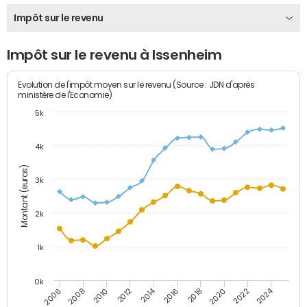
Impôt sur le revenu
Impôt sur le revenu à Issenheim
Evolution de l'impôt moyen sur le revenu (Source : JDN d'après
ministère de l'Economie)
5k
4k
Montant (euros)
3k
2k
1k
0k
2014
2024
2010
2020
2012
2022
2006
2016
2008
2018