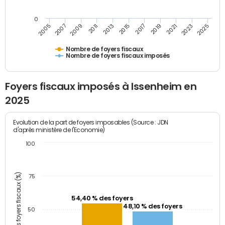
0
2023
2005
2009
2013
2017
2021
2025
2007
2011
2015
2019
Nombre de foyers fiscaux
Nombre de foyers fiscaux imposés
Foyers fiscaux imposés à Issenheim en
2025
Evolution de la part de foyers imposables (Source : JDN
d'après ministère de l'Economie)
100
Part des foyers fiscaux (%)
75
54,40 % des foyers
48,10 % des foyers
50