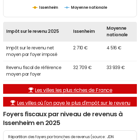
Issenheim
Moyenne nationale
Moyenne
Impôt sur le revenu 2025
Issenheim
nationale
Impôt sur le revenu net
2 710 €
4 516 €
moyen par foyer imposé
Revenu fiscal de référence
32 709 €
33 939 €
moyen par foyer
Les villes les plus riches de France
Les villes où l'on paye le plus d'impôt sur le revenu
Foyers fiscaux par niveau de revenus à
Issenheim en 2025
Répartition des foyers par tranches de revenus (source : JDN