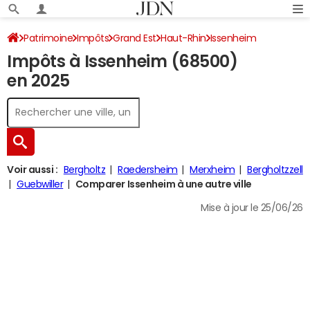
Patrimoine
Impôts
Grand Est
Haut-Rhin
Issenheim
Impôts à Issenheim (68500)
Impôt sur le revenu
en 2025
Voir aussi :
Bergholtz
Raedersheim
Merxheim
Bergholtzzell
Guebwiller
Comparer Issenheim à une autre ville
Mise à jour le 25/06/26