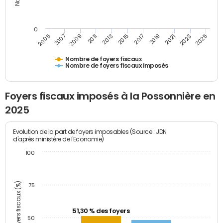
0
2023
2005
2009
2013
2017
2021
2025
2007
2011
2015
2019
Nombre de foyers fiscaux
Nombre de foyers fiscaux imposés
Foyers fiscaux imposés à la Possonnière en
2025
Evolution de la part de foyers imposables (Source : JDN
d'après ministère de l'Economie)
100
Part des foyers fiscaux (%)
75
51,30 % des foyers
50