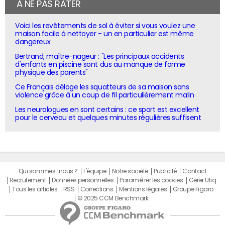
À NE PAS RATER
Voici les revêtements de sol à éviter si vous voulez une
maison facile à nettoyer - un en particulier est même
dangereux
Bertrand, maître-nageur : "Les principaux accidents
d'enfants en piscine sont dus au manque de forme
physique des parents"
Ce Français déloge les squatteurs de sa maison sans
violence grâce à un coup de fil particulièrement malin
Les neurologues en sont certains : ce sport est excellent
pour le cerveau et quelques minutes régulières suffisent
Qui sommes-nous ?
L'équipe
Notre société
Publicité
Contact
Recrutement
Données personnelles
Paramétrer les cookies
Gérer Utiq
Tous les articles
RSS
Corrections
Mentions légales
Groupe Figaro
© 2025 CCM Benchmark