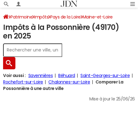
Patrimoine
Impôts
Pays de la Loire
Maine-et-Loire
Impôts à la Possonnière (49170)
La Possonnière
Impôt sur le revenu
en 2025
Voir aussi :
Savennières
Béhuard
Saint-Georges-sur-Loire
Rochefort-sur-Loire
Chalonnes-sur-Loire
Comparer La
Possonnière à une autre ville
Mise à jour le 25/06/26