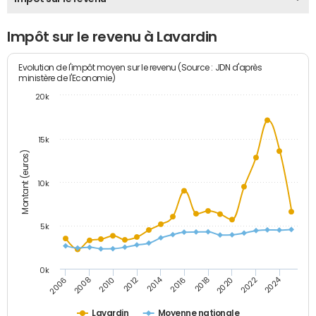
Impôt sur le revenu à Lavardin
Evolution de l'impôt moyen sur le revenu (Source : JDN d'après
ministère de l'Economie)
20k
15k
Montant (euros)
10k
5k
0k
2014
2024
2006
2016
2012
2022
2010
2020
2008
2018
Lavardin
Moyenne nationale