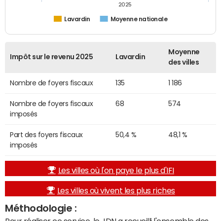
2025
Lavardin
Moyenne nationale
Moyenne
Impôt sur le revenu 2025
Lavardin
des villes
Nombre de foyers fiscaux
135
1 186
Nombre de foyers fiscaux
68
574
imposés
Part des foyers fiscaux
50,4 %
48,1 %
imposés
Les villes où l'on paye le plus d'IFI
Les villes où vivent les plus riches
Méthodologie :
Pour réaliser ce service, le JDN a recueilli l'ensemble des