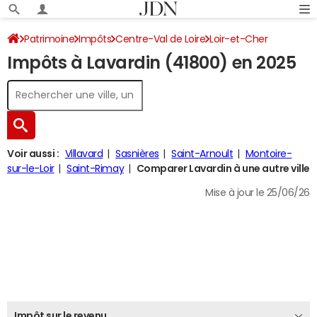
Patrimoine
Impôts
Centre-Val de Loire
Loir-et-Cher
Impôts à Lavardin (41800) en 2025
Lavardin
Impôt sur le revenu
Voir aussi :
Villavard
Sasnières
Saint-Arnoult
Montoire-
sur-le-Loir
Saint-Rimay
Comparer Lavardin à une autre ville
Mise à jour le 25/06/26
Impôt sur le revenu