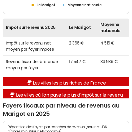
Le Marigot
Moyenne nationale
Moyenne
Impôt sur le revenu 2025
Le Marigot
nationale
Impôt sur le revenu net
2 366 €
4 516 €
moyen par foyer imposé
Revenu fiscal de référence
17 547 €
33 939 €
moyen par foyer
Les villes les plus riches de France
Les villes où l'on paye le plus d'impôt sur le revenu
Foyers fiscaux par niveau de revenus au
Marigot en 2025
Répartition des foyers par tranches de revenus (source : JDN
d'après ministère de l'Economie)