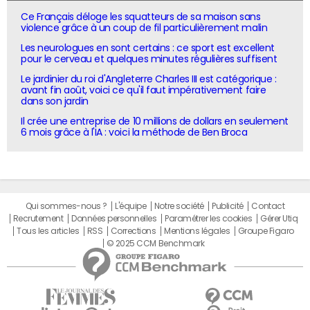
Ce Français déloge les squatteurs de sa maison sans
violence grâce à un coup de fil particulièrement malin
Les neurologues en sont certains : ce sport est excellent
pour le cerveau et quelques minutes régulières suffisent
Le jardinier du roi d'Angleterre Charles III est catégorique :
avant fin août, voici ce qu'il faut impérativement faire
dans son jardin
Il crée une entreprise de 10 millions de dollars en seulement
6 mois grâce à l'IA : voici la méthode de Ben Broca
Qui sommes-nous ?
L'équipe
Notre société
Publicité
Contact
Recrutement
Données personnelles
Paramétrer les cookies
Gérer Utiq
Tous les articles
RSS
Corrections
Mentions légales
Groupe Figaro
© 2025 CCM Benchmark