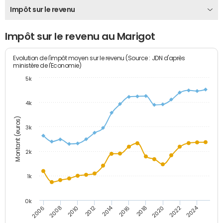
Impôt sur le revenu
Impôt sur le revenu au Marigot
Evolution de l'impôt moyen sur le revenu (Source : JDN d'après
ministère de l'Economie)
5k
4k
Montant (euros)
3k
2k
1k
0k
2014
2024
2010
2020
2012
2022
2006
2016
2008
2018