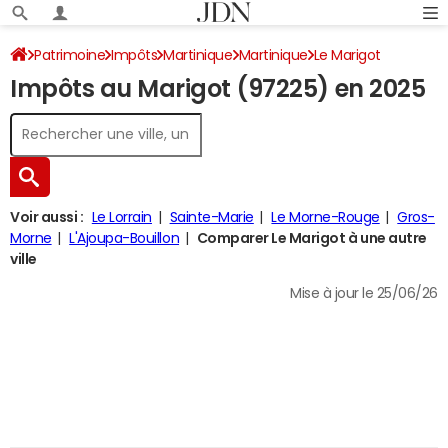
Patrimoine
Impôts
Martinique
Martinique
Le Marigot
Impôts au Marigot (97225) en 2025
Impôt sur le revenu
Voir aussi :
Le Lorrain
Sainte-Marie
Le Morne-Rouge
Gros-
Morne
L'Ajoupa-Bouillon
Comparer Le Marigot à une autre
ville
Mise à jour le 25/06/26