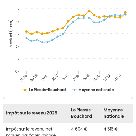
5k
Montant (euros)
4k
3k
2k
1k
0k
2014
2024
2010
2020
2012
2022
2006
2016
2008
2018
Le Plessis-Bouchard
Moyenne nationale
Le Plessis-
Moyenne
Impôt sur le revenu 2025
Bouchard
nationale
Impôt sur le revenu net
4 694 €
4 516 €
moyen par foyer imposé