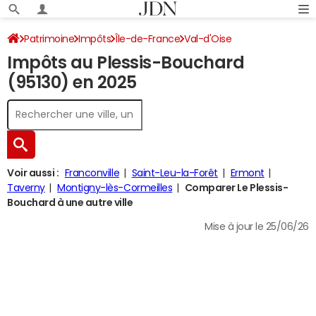
Patrimoine
Impôts
Île-de-France
Val-d'Oise
Impôts au Plessis-Bouchard
Le Plessis-Bouchard
Impôt sur le revenu
(95130) en 2025
Voir aussi :
Franconville
Saint-Leu-la-Forêt
Ermont
Taverny
Montigny-lès-Cormeilles
Comparer Le Plessis-
Bouchard à une autre ville
Mise à jour le 25/06/26