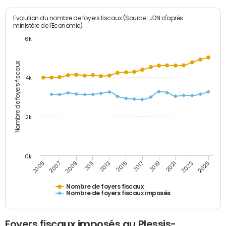
Evolution du nombre de foyers fiscaux (Source : JDN d'après
ministère de l'Economie)
6k
Nombre de foyers fiscaux
4k
2k
0k
2005
2013
2021
2011
2019
2009
2017
2025
2007
2015
2023
Nombre de foyers fiscaux
Nombre de foyers fiscaux imposés
Foyers fiscaux imposés au Plessis-