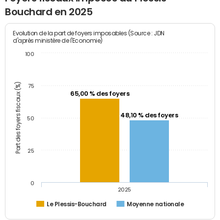
Bouchard en 2025
Evolution de la part de foyers imposables (Source : JDN
d'après ministère de l'Economie)
100
Part des foyers fiscaux (%)
75
65,00 % des foyers
48,10 % des foyers
50
25
0
2025
Le Plessis-Bouchard
Moyenne nationale