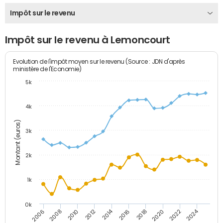
Impôt sur le revenu
Impôt sur le revenu à Lemoncourt
Evolution de l'impôt moyen sur le revenu (Source : JDN d'après
ministère de l'Economie)
5k
4k
Montant (euros)
3k
2k
1k
0k
2014
2024
2010
2020
2012
2022
2006
2016
2008
2018