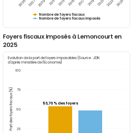
2011
2009
2007
2005
2025
2023
2021
2019
2017
2015
2013
Nombre de foyers fiscaux
Nombre de foyers fiscaux imposés
Foyers fiscaux imposés à Lemoncourt en
2025
Evolution de la part de foyers imposables (Source : JDN
d'après ministère de l'Economie)
100
Part des foyers fiscaux (%)
75
53,70 % des foyers
50
25