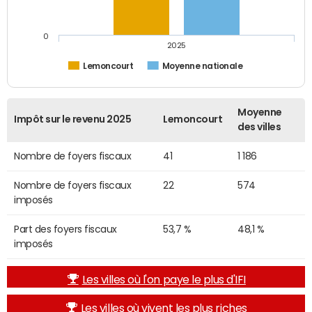
0
2025
Lemoncourt
Moyenne nationale
Moyenne
Impôt sur le revenu 2025
Lemoncourt
des villes
Nombre de foyers fiscaux
41
1 186
Nombre de foyers fiscaux
22
574
imposés
Part des foyers fiscaux
53,7 %
48,1 %
imposés
Les villes où l'on paye le plus d'IFI
Les villes où vivent les plus riches