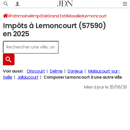
Patrimoine
Impôts
Grand Est
Moselle
Lemoncourt
Impôts à Lemoncourt (57590)
Impôt sur le revenu
en 2025
Voir aussi :
Oriocourt
Delme
Donjeux
Malaucourt-sur-
Seille
Jallaucourt
Comparer Lemoncourt à une autre ville
Mise à jour le 25/06/26