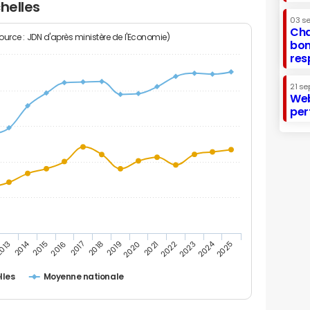
helles
03 s
Cha
Source : JDN d'après ministère de l'Economie)
bon
res
21 se
Web
per
2014
2024
013
2015
2016
2017
2018
2019
2020
2021
2022
2023
2025
lles
Moyenne nationale