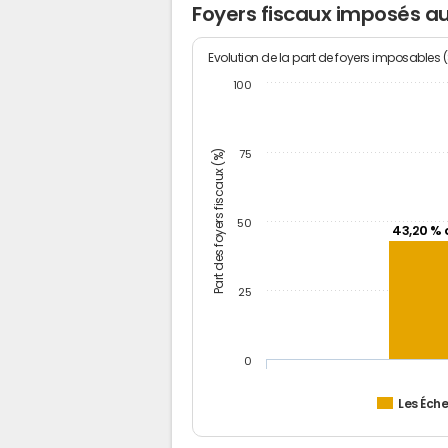
Foyers fiscaux imposés au
Evolution de la part de foyers imposables 
100
Part des foyers fiscaux (%)
75
50
43,20 % 
25
0
Les Éche