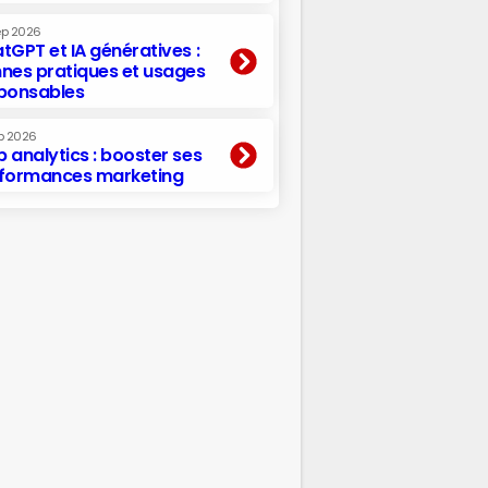
ep 2026
tGPT et IA génératives :
nes pratiques et usages
ponsables
p 2026
 analytics : booster ses
formances marketing