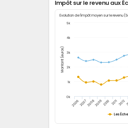
Impôt sur le revenu aux Éc
Evolution de l'impôt moyen sur le revenu (
5k
4k
Montant (euros)
3k
2k
1k
0k
2006
2007
2008
2009
2010
2011
2012
2
Les Éche