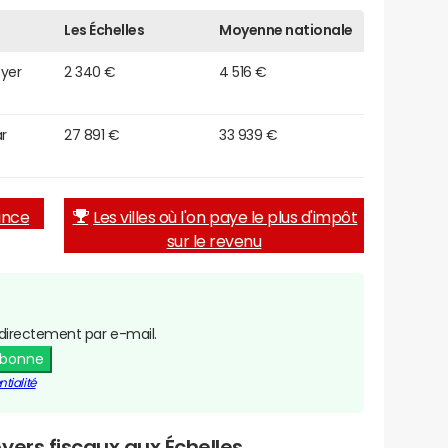
Les Échelles
Moyenne nationale
oyer
2 340 €
4 516 €
r
27 891 €
33 939 €
rance
Les villes où l'on paye le plus d'impôt
sur le revenu
directement par e-mail.
abonne
tialité
yers fiscaux aux Échelles