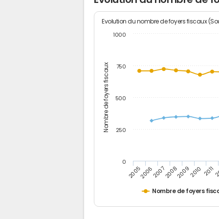
Evolution du nombre de foyers fiscaux (Sou
1000
Nombre de foyers fiscaux
750
500
250
0
2
2011
2010
2009
2008
2007
2006
2005
Nombre de foyers fisc