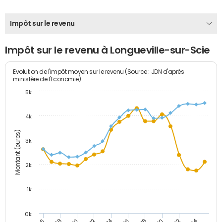
Impôt sur le revenu
Impôt sur le revenu à Longueville-sur-Scie
Evolution de l'impôt moyen sur le revenu (Source : JDN d'après
ministère de l'Economie)
5k
4k
Montant (euros)
3k
2k
1k
0k