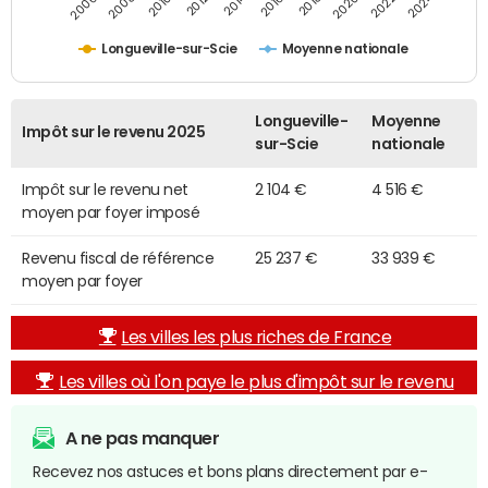
2014
2024
2010
2020
2012
2022
2006
2016
2008
2018
Longueville-sur-Scie
Moyenne nationale
Longueville-
Moyenne
Impôt sur le revenu 2025
sur-Scie
nationale
Impôt sur le revenu net
2 104 €
4 516 €
moyen par foyer imposé
Revenu fiscal de référence
25 237 €
33 939 €
moyen par foyer
Les villes les plus riches de France
Les villes où l'on paye le plus d'impôt sur le revenu
A ne pas manquer
Recevez nos astuces et bons plans directement par e-