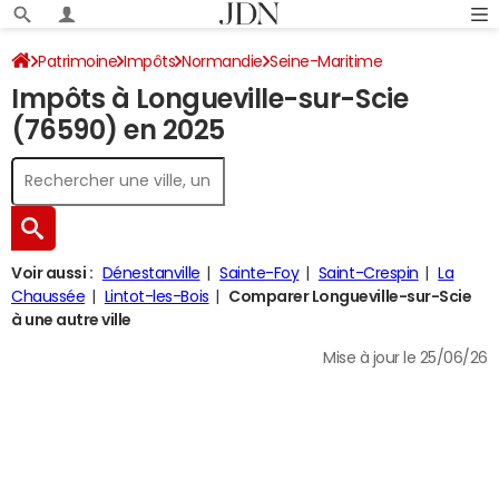
Patrimoine
Impôts
Normandie
Seine-Maritime
Impôts à Longueville-sur-Scie
Longueville-sur-Scie
Impôt sur le revenu
(76590) en 2025
Voir aussi :
Dénestanville
Sainte-Foy
Saint-Crespin
La
Chaussée
Lintot-les-Bois
Comparer Longueville-sur-Scie
à une autre ville
Mise à jour le 25/06/26