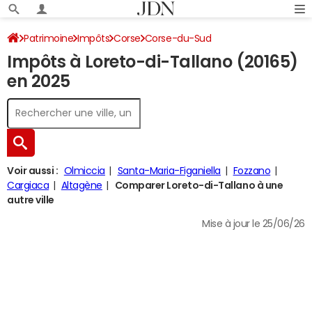
Patrimoine
Impôts
Corse
Corse-du-Sud
Impôts à Loreto-di-Tallano (20165)
Loreto-di-Tallano
Impôt sur le revenu
en 2025
Voir aussi :
Olmiccia
Santa-Maria-Figaniella
Fozzano
Cargiaca
Altagène
Comparer Loreto-di-Tallano à une
autre ville
Mise à jour le 25/06/26