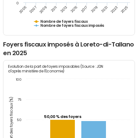
0
2011
2009
2007
2005
2025
2023
2021
2019
2017
2015
2013
Nombre de foyers fiscaux
Nombre de foyers fiscaux imposés
Foyers fiscaux imposés à Loreto-di-Tallano
en 2025
Evolution de la part de foyers imposables (Source : JDN
d'après ministère de l'Economie)
100
Part des foyers fiscaux (%)
75
50,00 % des foyers
50