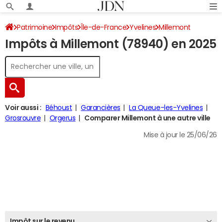
Patrimoine
Impôts
Île-de-France
Yvelines
Millemont
Impôts à Millemont (78940) en 2025
Impôt sur le revenu
Voir aussi :
Béhoust
Garancières
La Queue-les-Yvelines
Grosrouvre
Orgerus
Comparer Millemont à une autre ville
Mise à jour le 25/06/26
Impôt sur le revenu