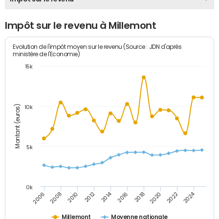
Impôt sur le revenu à Millemont
Evolution de l'impôt moyen sur le revenu (Source : JDN d'après
ministère de l'Economie)
15k
Montant (euros)
10k
5k
0k
2014
2024
2006
2008
2010
2012
2016
2018
2020
2022
Millemont
Moyenne nationale