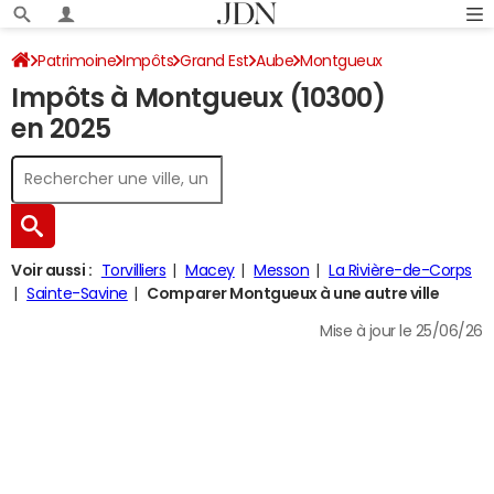
Patrimoine
Impôts
Grand Est
Aube
Montgueux
Impôts à Montgueux (10300)
Impôt sur le revenu
en 2025
Voir aussi :
Torvilliers
Macey
Messon
La Rivière-de-Corps
Sainte-Savine
Comparer Montgueux à une autre ville
Mise à jour le 25/06/26