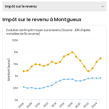
Impôt sur le revenu
Impôt sur le revenu à Montgueux
Evolution de l'impôt moyen sur le revenu (Source : JDN d'après
ministère de l'Economie)
12,5k
10k
Montant (euros)
7,5k
5k
2,5k
0k
2014
2024
2010
2020
2012
2022
2006
2016
2008
2018