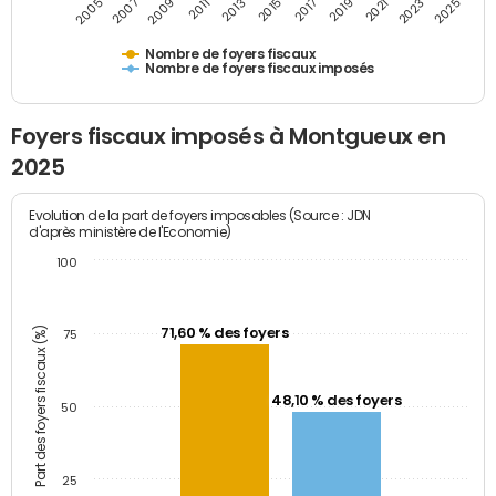
2009
2023
2017
2011
2025
2005
2019
2013
2007
2021
2015
Nombre de foyers fiscaux
Nombre de foyers fiscaux imposés
Foyers fiscaux imposés à Montgueux en
2025
Evolution de la part de foyers imposables (Source : JDN
d'après ministère de l'Economie)
100
Part des foyers fiscaux (%)
71,60 % des foyers
75
48,10 % des foyers
50
25