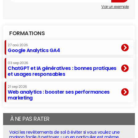
Voir un exemple
FORMATIONS
27 aoû 2026
Google Analytics GA4
03 sep 2026
ChatGPT et IA génératives : bonnes pratiques
et usages responsables
21 sep 2026
Web analytics : booster ses performances
marketing
À NE PAS RATER
Voici les revêtements de sol à éviter si vous voulez une
maison facile à nettoyer - un en particulier est même