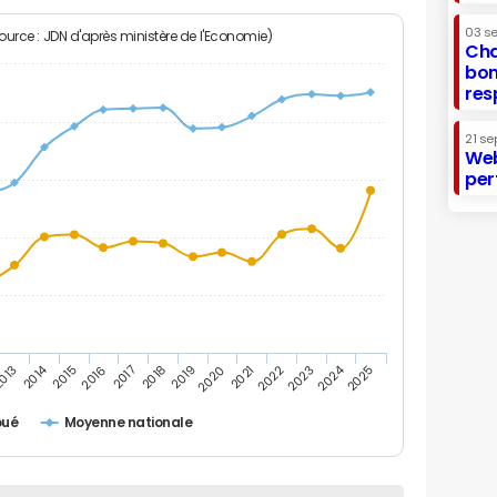
03 s
Source : JDN d'après ministère de l'Economie)
Cha
bon
res
21 se
Web
per
2014
2024
013
2015
2016
2017
2018
2019
2020
2021
2022
2023
2025
oué
Moyenne nationale