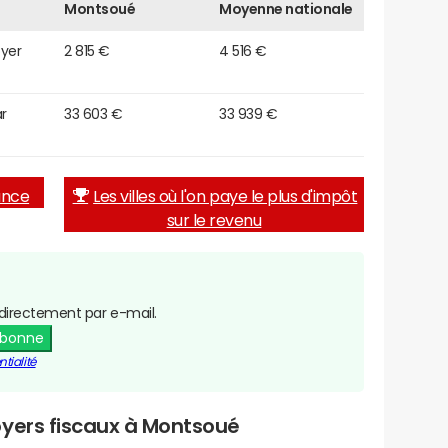
Montsoué
Moyenne nationale
oyer
2 815 €
4 516 €
r
33 603 €
33 939 €
rance
Les villes où l'on paye le plus d'impôt
sur le revenu
directement par e-mail.
abonne
tialité
oyers fiscaux à Montsoué