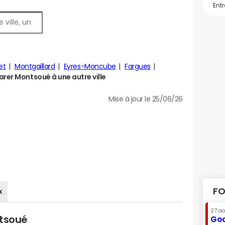
et
Montgaillard
Eyres-Moncube
Fargues
er Montsoué à une autre ville
Mise à jour le 25/06/26
FO
x
27 a
ntsoué
Goo