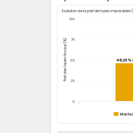
Evolution de la part de foyers imposables 
100
Part des foyers fiscaux (%)
75
46,20 % 
50
25
0
Monts