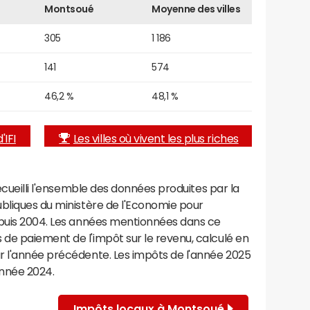
Montsoué
Moyenne des villes
305
1 186
141
574
46,2 %
48,1 %
'IFI
Les villes où vivent les plus riches
recueilli l'ensemble des données produites par la
ubliques du ministère de l'Economie pour
epuis 2004. Les années mentionnées dans ce
de paiement de l'impôt sur le revenu, calculé en
r l'année précédente. Les impôts de l'année 2025
année 2024.
Impôts locaux à Montsoué