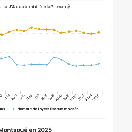
rce : JDN d'après ministère de l'Economie)
2024
2014
12
2019
2016
2023
2013
2020
2017
2021
2018
2025
2015
2022
Nombre de foyers fiscaux imposés
aux
 Montsoué en 2025