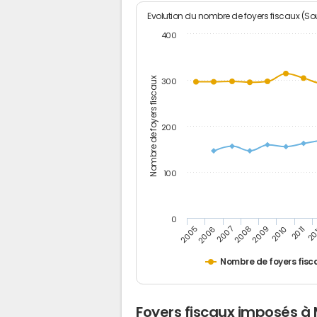
Evolution du nombre de foyers fiscaux (Sou
400
Nombre de foyers fiscaux
300
200
100
0
2005
20
2009
2006
2010
2007
2011
2008
Nombre de foyers fisc
Foyers fiscaux imposés à