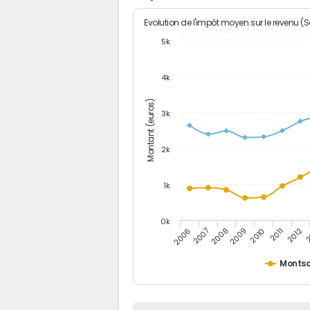
Evolution de l'impôt moyen sur le revenu (
5k
4k
Montant (euros)
3k
2k
1k
0k
2006
2007
2008
2009
2010
2011
2012
2
Monts