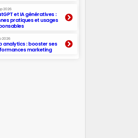
ep 2026
tGPT et IA génératives :
nes pratiques et usages
ponsables
p 2026
 analytics : booster ses
formances marketing