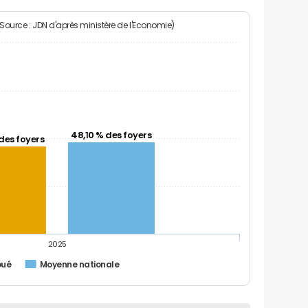
(Source : JDN d'après ministère de l'Economie)
48,10 % des foyers
des foyers
2025
oué
Moyenne nationale