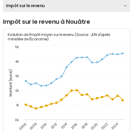
Impôt sur le revenu
Impôt sur le revenu à Nouâtre
Evolution de l'impôt moyen sur le revenu (Source : JDN d'après
ministère de l'Economie)
5k
4k
Montant (euros)
3k
2k
1k
0k
2014
2024
2010
2020
2012
2022
2006
2016
2008
2018