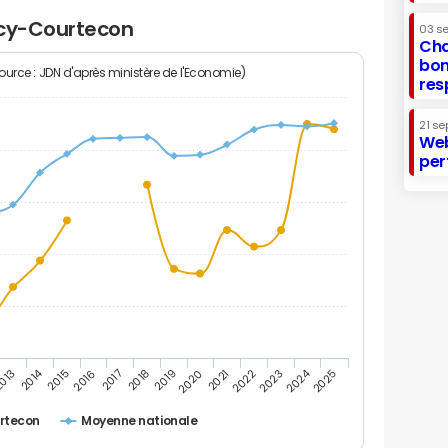
ncy-Courtecon
03 s
Cha
bon
Source : JDN d'après ministère de l'Economie)
res
21 se
Web
per
2014
2024
013
2015
2016
2017
2018
2019
2020
2021
2022
2023
2025
rtecon
Moyenne nationale