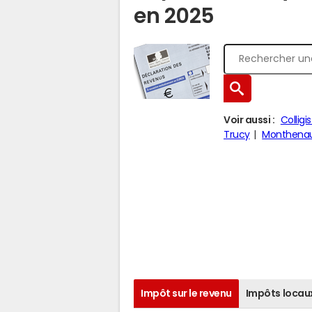
en 2025
Voir aussi :
Collig
Trucy
Monthenau
Impôt sur le revenu
Impôts locau