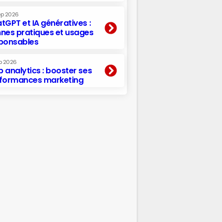
ep 2026
tGPT et IA génératives :
nes pratiques et usages
ponsables
p 2026
 analytics : booster ses
formances marketing