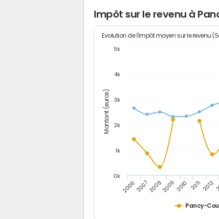
Impôt sur le revenu à Pa
Evolution de l'impôt moyen sur le revenu (
5k
4k
Montant (euros)
3k
2k
1k
0k
2006
2007
2008
2009
2010
2011
2012
2
Pancy-Cou