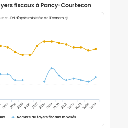
oyers fiscaux à Pancy-Courtecon
rce : JDN d'après ministère de l'Economie)
2014
2024
2020
2
2025
2017
2022
2019
2016
2021
2013
2018
2023
2015
Nombre de foyers fiscaux imposés
aux