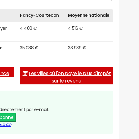
Pancy-Courtecon
Moyenne nationale
oyer
4 400 €
4 516 €
r
35 088 €
33 939 €
rance
Les villes où l'on paye le plus d'impôt
sur le revenu
directement par e-mail.
abonne
tialité