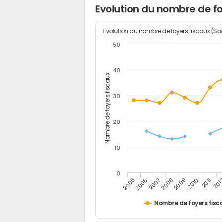
Evolution du nombre de f
Evolution du nombre de foyers fiscaux (Sou
50
40
Nombre de foyers fiscaux
30
20
10
0
201
2009
2006
2011
2008
2005
2010
2007
Nombre de foyers fisc