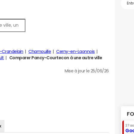
is-Crandelain
Chamouille
Cerny-en-Laonnois
lt
Comparer Pancy-Courtecon à une autre ville
Mise à jour le 25/06/26
FO
x
27 a
Goo