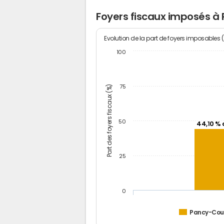
Foyers fiscaux imposés à
Evolution de la part de foyers imposables 
100
Part des foyers fiscaux (%)
75
50
44,10 % 
25
0
Pancy-Cou