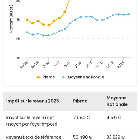
6k
Montant (euros)
4k
2k
0k
2014
2024
2010
2020
2012
2022
2006
2016
2008
2018
Pibrac
Moyenne nationale
Moyenne
Impôt sur le revenu 2025
Pibrac
nationale
Impôt sur le revenu net
7 094 €
4 516 €
moyen par foyer imposé
Revenu fiscal de référence
50 490 €
33 939 €