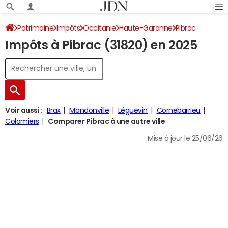
Patrimoine
Impôts
Occitanie
Haute-Garonne
Pibrac
Impôts à Pibrac (31820) en 2025
Impôt sur le revenu
Voir aussi :
Brax
Mondonville
Léguevin
Cornebarrieu
Colomiers
Comparer Pibrac à une autre ville
Mise à jour le 25/06/26