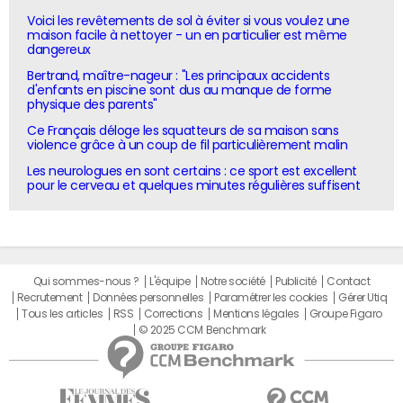
Voici les revêtements de sol à éviter si vous voulez une
maison facile à nettoyer - un en particulier est même
dangereux
Bertrand, maître-nageur : "Les principaux accidents
d'enfants en piscine sont dus au manque de forme
physique des parents"
Ce Français déloge les squatteurs de sa maison sans
violence grâce à un coup de fil particulièrement malin
Les neurologues en sont certains : ce sport est excellent
pour le cerveau et quelques minutes régulières suffisent
Qui sommes-nous ?
L'équipe
Notre société
Publicité
Contact
Recrutement
Données personnelles
Paramétrer les cookies
Gérer Utiq
Tous les articles
RSS
Corrections
Mentions légales
Groupe Figaro
© 2025 CCM Benchmark