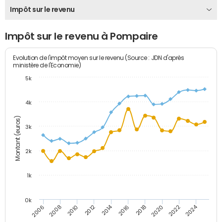
Impôt sur le revenu
Impôt sur le revenu à Pompaire
Evolution de l'impôt moyen sur le revenu (Source : JDN d'après
ministère de l'Economie)
5k
4k
Montant (euros)
3k
2k
1k
0k
2014
2024
2010
2020
2012
2022
2006
2016
2008
2018