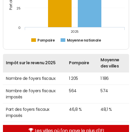
25
0
2025
Pompaire
Moyenne nationale
Moyenne
Impôt sur le revenu 2025
Pompaire
des villes
Nombre de foyers fiscaux
1 205
1 186
Nombre de foyers fiscaux
564
574
imposés
Part des foyers fiscaux
46,8 %
48,1 %
imposés
Les villes où l'on paye le plus d'IFI