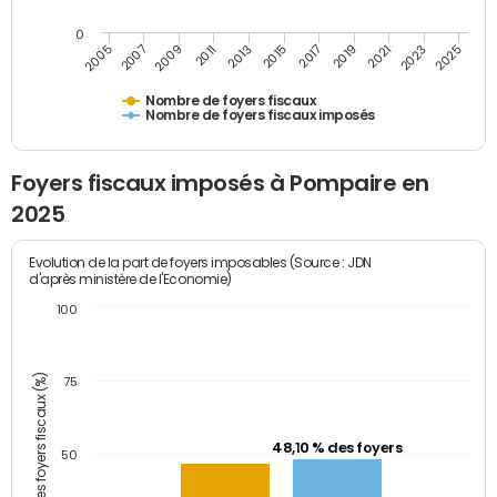
0
2023
2005
2009
2013
2017
2021
2025
2007
2011
2015
2019
Nombre de foyers fiscaux
Nombre de foyers fiscaux imposés
Foyers fiscaux imposés à Pompaire en
2025
Evolution de la part de foyers imposables (Source : JDN
d'après ministère de l'Economie)
100
Part des foyers fiscaux (%)
75
48,10 % des foyers
50