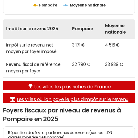
Pompaire
Moyenne nationale
Moyenne
Impôt sur le revenu 2025
Pompaire
nationale
Impôt sur le revenu net
3 171 €
4 516 €
moyen par foyer imposé
Revenu fiscal de référence
32 790 €
33 939 €
moyen par foyer
Les villes les plus riches de France
Les villes où l'on paye le plus d'impôt sur le revenu
Foyers fiscaux par niveau de revenus à
Pompaire en 2025
Répartition des foyers par tranches de revenus (source : JDN
d'après ministère de l'Economie)