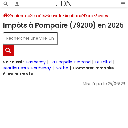
Patrimoine
Impôts
Nouvelle-Aquitaine
Deux-Sèvres
Impôts à Pompaire (79200) en 2025
Pompaire
Impôt sur le revenu
Voir aussi :
Parthenay
La Chapelle-Bertrand
Le Tallud
Beaulieu-sous-Parthenay
Vouhé
Comparer Pompaire
à une autre ville
Mise à jour le 25/06/26