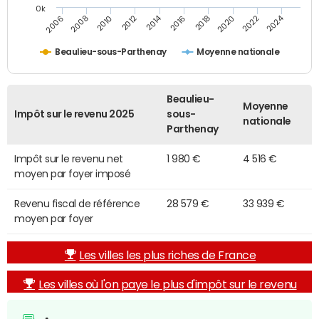
0k
2014
2024
2010
2020
2012
2022
2006
2016
2008
2018
Beaulieu-sous-Parthenay
Moyenne nationale
Beaulieu-
Moyenne
Impôt sur le revenu 2025
sous-
nationale
Parthenay
Impôt sur le revenu net
1 980 €
4 516 €
moyen par foyer imposé
Revenu fiscal de référence
28 579 €
33 939 €
moyen par foyer
Les villes les plus riches de France
Les villes où l'on paye le plus d'impôt sur le revenu