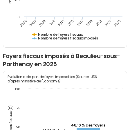
100
0
2009
2023
2017
2011
2025
2005
2019
2013
2007
2021
2015
Nombre de foyers fiscaux
Nombre de foyers fiscaux imposés
Foyers fiscaux imposés à Beaulieu-sous-
Parthenay en 2025
Evolution de la part de foyers imposables (Source : JDN
d'après ministère de l'Economie)
100
Part des foyers fiscaux (%)
75
48,10 % des foyers
50