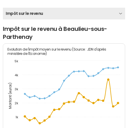
Impôt sur le revenu
Impôt sur le revenu à Beaulieu-sous-
Parthenay
Evolution de l'impôt moyen sur le revenu (Source : JDN d'après
ministère de l'Economie)
5k
4k
Montant (euros)
3k
2k
1k