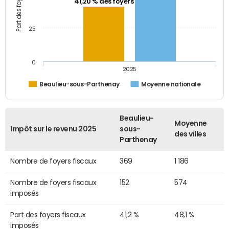
41,20 % des foyers
25
0
2025
Beaulieu-sous-Parthenay
Moyenne nationale
Beaulieu-
Moyenne
Impôt sur le revenu 2025
sous-
des villes
Parthenay
Nombre de foyers fiscaux
369
1 186
Nombre de foyers fiscaux
152
574
imposés
Part des foyers fiscaux
41,2 %
48,1 %
imposés