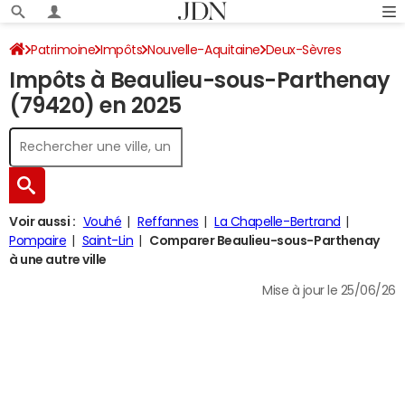
Patrimoine
Impôts
Nouvelle-Aquitaine
Deux-Sèvres
Impôts à Beaulieu-sous-Parthenay
Beaulieu-sous-Parthenay
Impôt sur le revenu
(79420) en 2025
Voir aussi :
Vouhé
Reffannes
La Chapelle-Bertrand
Pompaire
Saint-Lin
Comparer Beaulieu-sous-Parthenay
à une autre ville
Mise à jour le 25/06/26