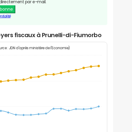
directement par e-mail.
abonne
tialité
yers fiscaux à Prunelli-di-Fiumorbo
rce : JDN d'après ministère de l'Economie)