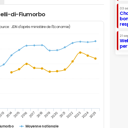
03 s
Cha
nelli-di-Fiumorbo
bon
res
Source : JDN d'après ministère de l'Economie)
21 se
Web
per
2014
2024
013
2015
2016
2017
2018
2019
2020
2021
2022
2023
2025
Fiumorbo
Moyenne nationale