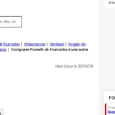
di-Fiumorbo
Ghisonaccia
Ventiseri
Poggio-di-
azza
Comparer Prunelli-di-Fiumorbo à une autre
Mise à jour le 25/06/26
FO
27 a
Goo
x