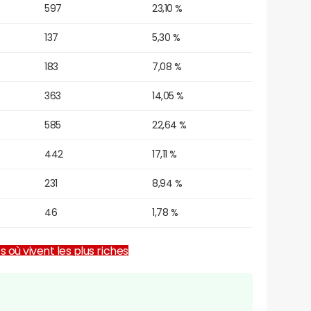
597
23,10 %
137
5,30 %
183
7,08 %
363
14,05 %
585
22,64 %
442
17,11 %
231
8,94 %
46
1,78 %
es où vivent les plus riches