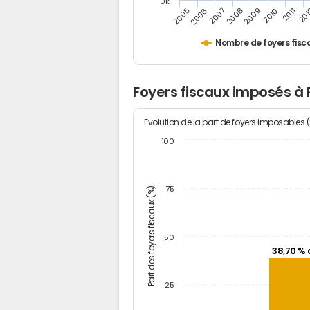
0k
2006
2008
2010
20
2005
2007
2009
2011
Nombre de foyers fisc
Foyers fiscaux imposés à 
Evolution de la part de foyers imposables 
100
Part des foyers fiscaux (%)
75
50
38,70 % 
25