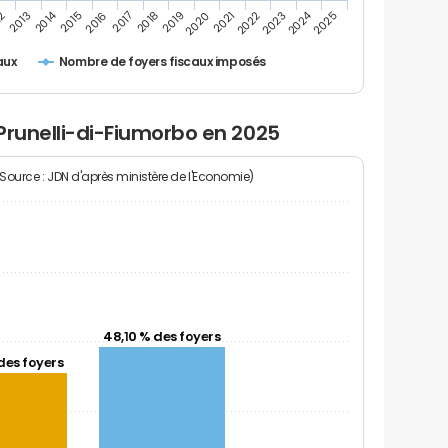
2014
2024
2019
2021
2023
2025
12
2016
2018
2020
2022
2013
2015
2017
Nombre de foyers fiscaux imposés
aux
Prunelli-di-Fiumorbo en 2025
(Source : JDN d'après ministère de l'Economie)
48,10 % des foyers
des foyers