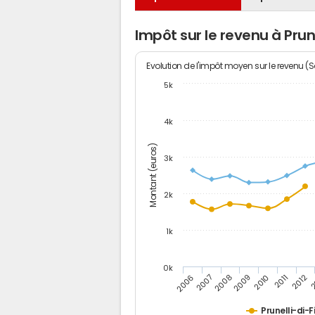
Impôt sur le revenu à Pru
Evolution de l'impôt moyen sur le revenu (
5k
4k
Montant (euros)
3k
2k
1k
0k
2006
2007
2008
2009
2010
2011
2012
2
Prunelli-di-