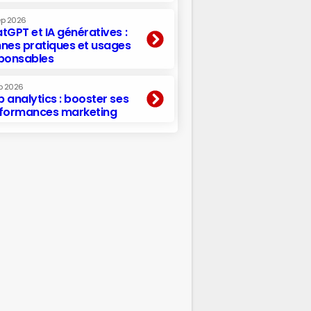
ep 2026
tGPT et IA génératives :
nes pratiques et usages
ponsables
p 2026
 analytics : booster ses
formances marketing