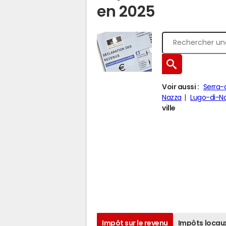
en 2025
Voir aussi :
Serra-
Nazza
Lugo-di-N
ville
Impôt sur le revenu
Impôts locau