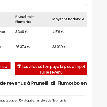
Prunelli-di-
Moyenne nationale
Fiumorbo
oyer
3 349 €
4 516 €
r
26 374 €
33 939 €
rance
Les villes où l'on paye le plus d'impôt
sur le revenu
 de revenus à Prunelli-di-Fiumorbo en
enus (source : JDN d'après ministère de l'Economie)