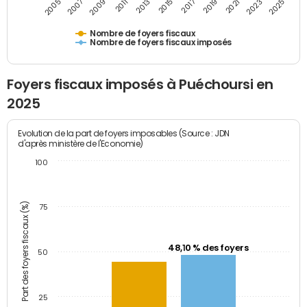
2007
2013
2019
2025
2005
2011
2017
2023
2009
2015
2021
Nombre de foyers fiscaux
Nombre de foyers fiscaux imposés
Foyers fiscaux imposés à Puéchoursi en
2025
Evolution de la part de foyers imposables (Source : JDN
d'après ministère de l'Economie)
100
Part des foyers fiscaux (%)
75
48,10 % des foyers
50
25