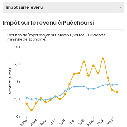
Impôt sur le revenu
Impôt sur le revenu à Puéchoursi
Evolution de l'impôt moyen sur le revenu (Source : JDN d'après
ministère de l'Economie)
10k
7,5k
Montant (euros)
5k
2,5k
0k
2014
2024
2010
2020
2006
2016
2012
2022
2008
2018