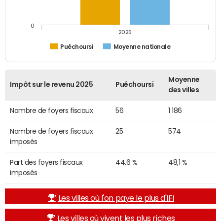
0
2025
Puéchoursi
Moyenne nationale
Moyenne
Impôt sur le revenu 2025
Puéchoursi
des villes
Nombre de foyers fiscaux
56
1 186
Nombre de foyers fiscaux
25
574
imposés
Part des foyers fiscaux
44,6 %
48,1 %
imposés
Les villes où l'on paye le plus d'IFI
Les villes où vivent les plus riches