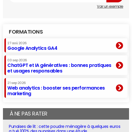
Voir un exemple
FORMATIONS
27 aoû 2026
Google Analytics GA4
03 sep 2026
ChatGPT et IA génératives : bonnes pratiques
et usages responsables
21 sep 2026
Web analytics : booster ses performances
marketing
À NE PAS RATER
Punaises de lit : cette poudre ménagère à quelques euros
a tué 100% des punaises dans une étude