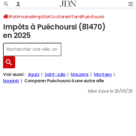
Patrimoine
Impôts
Occitanie
Tarn
Puéchoursi
Impôts à Puéchoursi (81470)
Impôt sur le revenu
en 2025
Voir aussi :
Aguts
Saint-Julia
Mouzens
Montgey
Nogaret
Comparer Puéchoursi à une autre ville
Mise à jour le 25/06/26