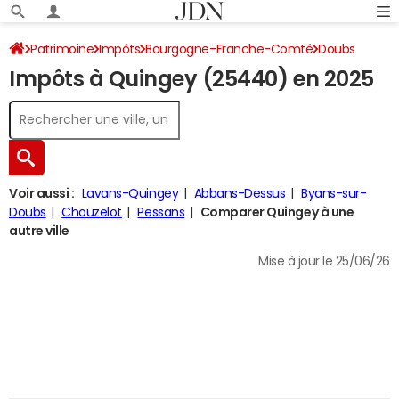
Patrimoine
Impôts
Bourgogne-Franche-Comté
Doubs
Impôts à Quingey (25440) en 2025
Quingey
Impôt sur le revenu
Voir aussi :
Lavans-Quingey
Abbans-Dessus
Byans-sur-
Doubs
Chouzelot
Pessans
Comparer Quingey à une
autre ville
Mise à jour le 25/06/26