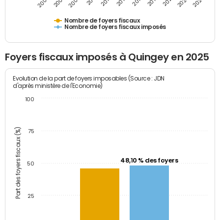
2023
2005
2009
2013
2017
2021
2025
2007
2011
2015
2019
Nombre de foyers fiscaux
Nombre de foyers fiscaux imposés
Foyers fiscaux imposés à Quingey en 2025
Evolution de la part de foyers imposables (Source : JDN
d'après ministère de l'Economie)
100
Part des foyers fiscaux (%)
75
48,10 % des foyers
50
25