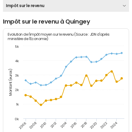
Impôt sur le revenu
Impôt sur le revenu à Quingey
Evolution de l'impôt moyen sur le revenu (Source : JDN d'après
ministère de l'Economie)
5k
4k
Montant (euros)
3k
2k
1k
0k
2014
2024
2010
2020
2012
2022
2006
2016
2008
2018