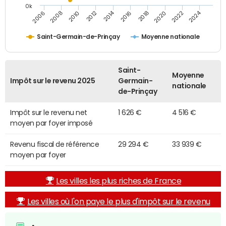
0k
2014
2024
2010
2020
2012
2022
2006
2016
2008
2018
Saint-Germain-de-Prinçay
Moyenne nationale
Saint-
Moyenne
Impôt sur le revenu 2025
Germain-
nationale
de-Prinçay
Impôt sur le revenu net
1 626 €
4 516 €
moyen par foyer imposé
Revenu fiscal de référence
29 294 €
33 939 €
moyen par foyer
Les villes les plus riches de France
Les villes où l'on paye le plus d'impôt sur le revenu