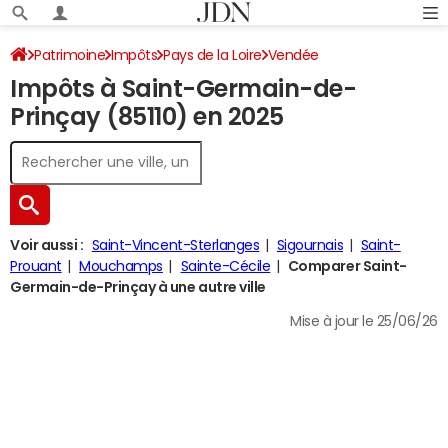
Patrimoine
Impôts
Pays de la Loire
Vendée
Impôts à Saint-Germain-de-
Saint-Germain-de-Prinçay
Impôt sur le revenu
Prinçay (85110) en 2025
Voir aussi :
Saint-Vincent-Sterlanges
Sigournais
Saint-
Prouant
Mouchamps
Sainte-Cécile
Comparer Saint-
Germain-de-Prinçay à une autre ville
Mise à jour le 25/06/26