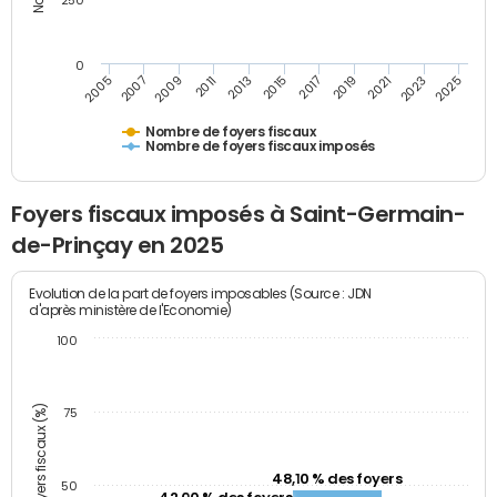
250
0
2023
2005
2009
2013
2017
2021
2025
2007
2011
2015
2019
Nombre de foyers fiscaux
Nombre de foyers fiscaux imposés
Foyers fiscaux imposés à Saint-Germain-
de-Prinçay en 2025
Evolution de la part de foyers imposables (Source : JDN
d'après ministère de l'Economie)
100
Part des foyers fiscaux (%)
75
48,10 % des foyers
50