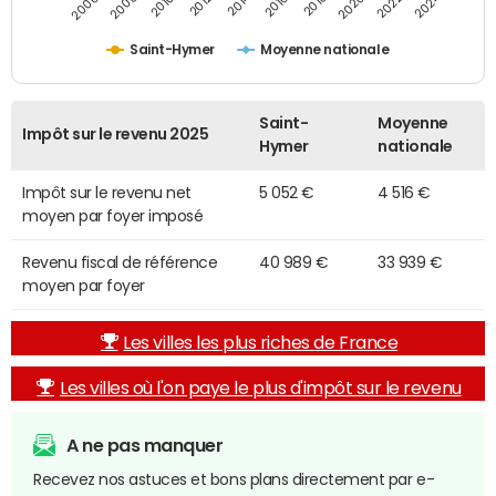
2014
2024
2010
2020
2012
2022
2006
2016
2008
2018
Saint-Hymer
Moyenne nationale
Saint-
Moyenne
Impôt sur le revenu 2025
Hymer
nationale
Impôt sur le revenu net
5 052 €
4 516 €
moyen par foyer imposé
Revenu fiscal de référence
40 989 €
33 939 €
moyen par foyer
Les villes les plus riches de France
Les villes où l'on paye le plus d'impôt sur le revenu
A ne pas manquer
Recevez nos astuces et bons plans directement par e-