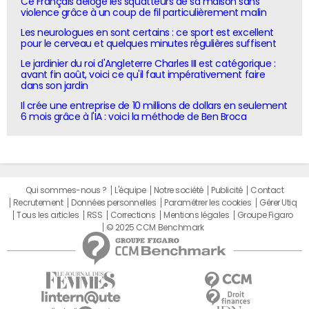
Ce Français déloge les squatteurs de sa maison sans
violence grâce à un coup de fil particulièrement malin
Les neurologues en sont certains : ce sport est excellent
pour le cerveau et quelques minutes régulières suffisent
Le jardinier du roi d'Angleterre Charles III est catégorique :
avant fin août, voici ce qu'il faut impérativement faire
dans son jardin
Il crée une entreprise de 10 millions de dollars en seulement
6 mois grâce à l'IA : voici la méthode de Ben Broca
Qui sommes-nous ?
L'équipe
Notre société
Publicité
Contact
Recrutement
Données personnelles
Paramétrer les cookies
Gérer Utiq
Tous les articles
RSS
Corrections
Mentions légales
Groupe Figaro
© 2025 CCM Benchmark