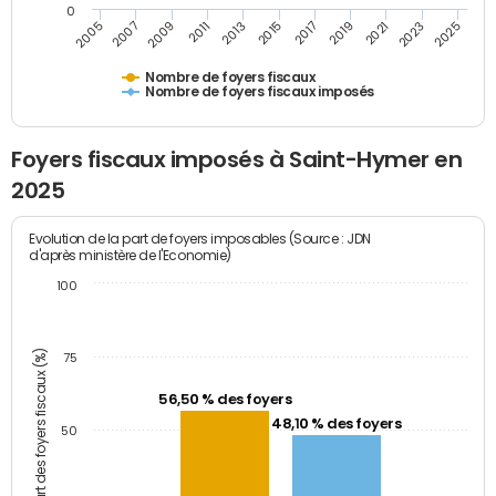
0
2009
2023
2017
2011
2025
2005
2019
2013
2007
2021
2015
Nombre de foyers fiscaux
Nombre de foyers fiscaux imposés
Foyers fiscaux imposés à Saint-Hymer en
2025
Evolution de la part de foyers imposables (Source : JDN
d'après ministère de l'Economie)
100
Part des foyers fiscaux (%)
75
56,50 % des foyers
48,10 % des foyers
50