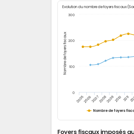
Evolution du nombre de foyers fiscaux (Sou
300
Nombre de foyers fiscaux
200
100
0
2005
20
2009
2006
2010
2007
2011
2008
Nombre de foyers fisc
Foyers fiscaux imposés a