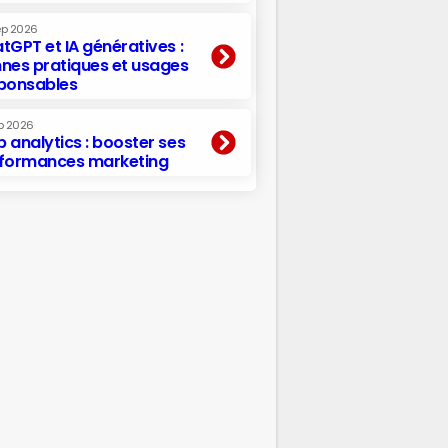
ep 2026
tGPT et IA génératives :
nes pratiques et usages
ponsables
p 2026
 analytics : booster ses
formances marketing