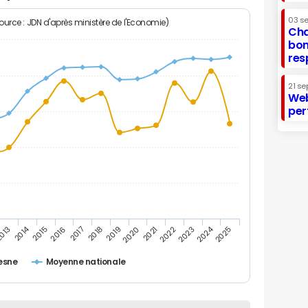
03 s
Source : JDN d'après ministère de l'Economie)
Cha
bon
res
21 se
Web
per
2014
2024
013
2015
2016
2017
2018
2019
2020
2021
2022
2023
2025
esne
Moyenne nationale