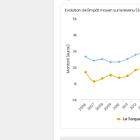
Evolution de l'impôt moyen sur le revenu (
5k
4k
Montant (euros)
3k
2k
1k
0k
2006
2007
2008
2009
2010
2011
2012
2
Le Torqu