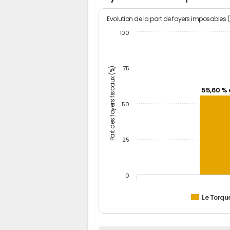
Evolution de la part de foyers imposables 
100
Part des foyers fiscaux (%)
75
55,60 % 
50
25
0
Le Torqu