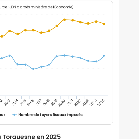
rce : JDN d'après ministère de l'Economie)
2024
2014
12
2019
2016
2023
2013
2020
2017
2021
2018
2025
2015
2022
Nombre de foyers fiscaux imposés
aux
u Torquesne en 2025