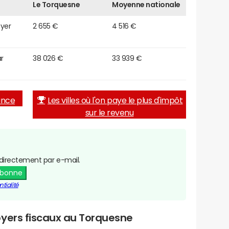
Le Torquesne
Moyenne nationale
oyer
2 655 €
4 516 €
r
38 026 €
33 939 €
rance
Les villes où l'on paye le plus d'impôt
sur le revenu
directement par e-mail.
abonne
tialité
oyers fiscaux au Torquesne