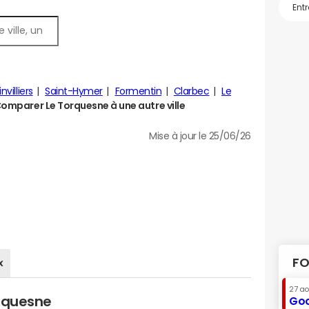
villiers
Saint-Hymer
Formentin
Clarbec
Le
omparer Le Torquesne à une autre ville
Mise à jour le 25/06/26
FO
x
27 a
orquesne
Goo