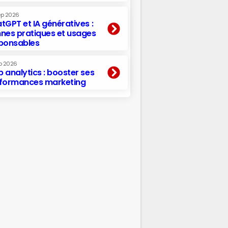
ep 2026
tGPT et IA génératives :
nes pratiques et usages
ponsables
p 2026
 analytics : booster ses
formances marketing