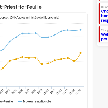
t-Priest-la-Feuille
03 s
Cha
bon
Source : JDN d'après ministère de l'Economie)
res
21 se
Web
per
2014
2024
013
2015
2016
2017
2018
2019
2020
2021
2022
2023
2025
la-Feuille
Moyenne nationale