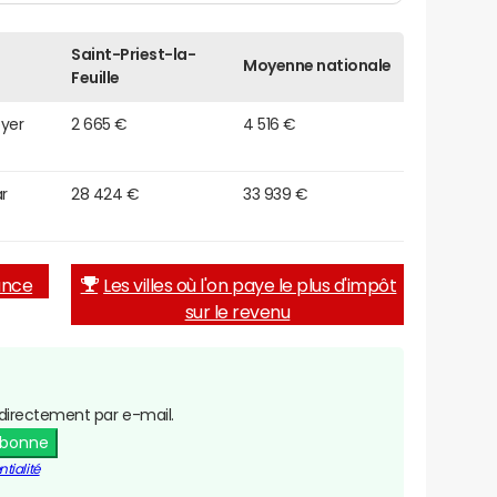
Saint-Priest-la-
Moyenne nationale
Feuille
oyer
2 665 €
4 516 €
r
28 424 €
33 939 €
rance
Les villes où l'on paye le plus d'impôt
sur le revenu
directement par e-mail.
abonne
tialité