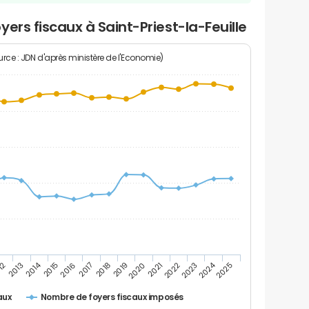
ers fiscaux à Saint-Priest-la-Feuille
rce : JDN d'après ministère de l'Economie)
2024
2014
12
2019
2016
2023
2013
2020
2017
2021
2018
2025
2015
2022
Nombre de foyers fiscaux imposés
aux