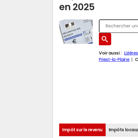
en 2025
Voir aussi :
Lizières
Priest-la-Plaine
C
Impôt sur le revenu
Impôts locau