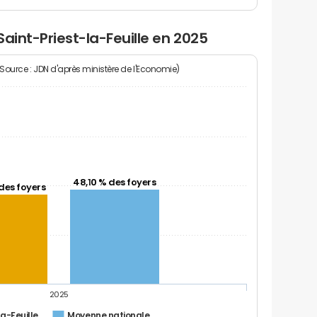
aint-Priest-la-Feuille en 2025
(Source : JDN d'après ministère de l'Economie)
48,10 % des foyers
des foyers
2025
la-Feuille
Moyenne nationale