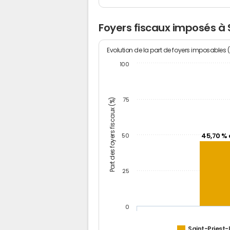
Foyers fiscaux imposés à S
Evolution de la part de foyers imposables 
100
Part des foyers fiscaux (%)
75
45,70 % 
50
25
0
Saint-Priest-