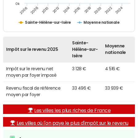
0k
2014
2024
2010
2020
2012
2022
2006
2016
2008
2018
Sainte-Hélène-sur-Isère
Moyenne nationale
Sainte-
Moyenne
Impôt sur le revenu 2025
Hélène-sur-
nationale
Isère
Impôt sur le revenu net
3 128 €
4 516 €
moyen par foyer imposé
Revenu fiscal de référence
33 496 €
33 939 €
moyen par foyer
Les villes les plus riches de France
Les villes où l'on paye le plus d'impôt sur le revenu