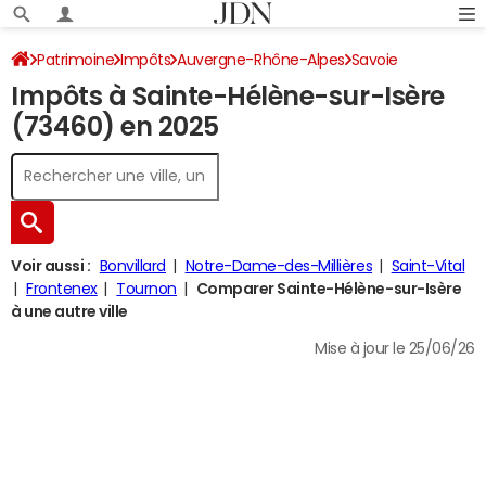
Patrimoine
Impôts
Auvergne-Rhône-Alpes
Savoie
Impôts à Sainte-Hélène-sur-Isère
Sainte-Hélène-sur-Isère
Impôt sur le revenu
(73460) en 2025
Voir aussi :
Bonvillard
Notre-Dame-des-Millières
Saint-Vital
Frontenex
Tournon
Comparer Sainte-Hélène-sur-Isère
à une autre ville
Mise à jour le 25/06/26