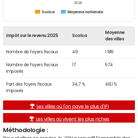
2025
Scolca
Moyenne nationale
Moyenne
Impôt sur le revenu 2025
Scolca
des villes
Nombre de foyers fiscaux
49
1 186
Nombre de foyers fiscaux
17
574
imposés
Part des foyers fiscaux
34,7 %
48,1 %
imposés
Les villes où l'on paye le plus d'IFI
Les villes où vivent les plus riches
Méthodologie :
Pour réaliser ce service, le JDN a recueilli l'ensemble des