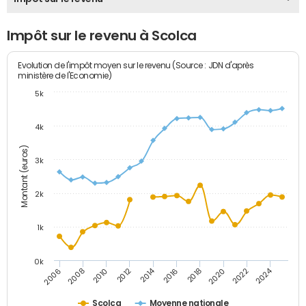
Impôt sur le revenu à Scolca
Evolution de l'impôt moyen sur le revenu (Source : JDN d'après
ministère de l'Economie)
5k
4k
Montant (euros)
3k
2k
1k
0k
2014
2024
2010
2020
2012
2022
2006
2016
2008
2018
Scolca
Moyenne nationale