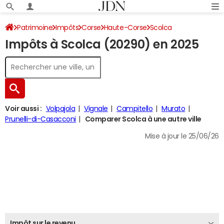
Patrimoine
Impôts
Corse
Haute-Corse
Scolca
Impôts à Scolca (20290) en 2025
Impôt sur le revenu
Voir aussi :
Volpajola
Vignale
Campitello
Murato
Prunelli-di-Casacconi
Comparer Scolca à une autre ville
Mise à jour le 25/06/26
Impôt sur le revenu